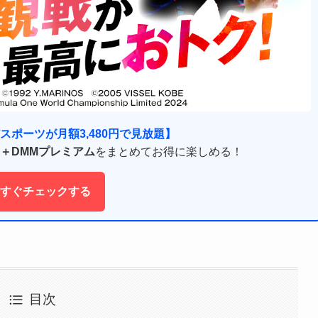
スポーツが月額3,480円で見放題】
N＋DMMプレミアム
をまとめてお得に楽しめる！
今すぐチェックする
目次