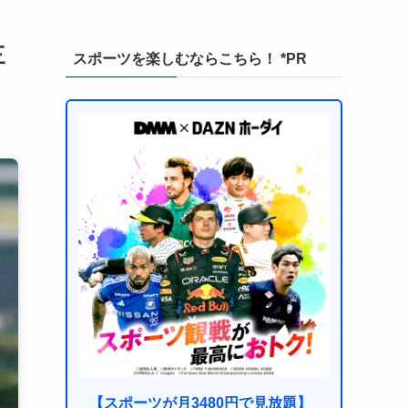
三
スポーツを楽しむならこちら！ *PR
【スポーツが月3480円で見放題】