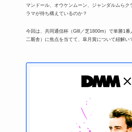
マンドール、オウケンムーン、ジャンダルムらク
ラマが待ち構えているのか？
今回は、共同通信杯（GIII／芝1800m）で単
二厩舎）に焦点を当てて、皐月賞について紐解い