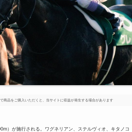
で商品をご購入いただくと、当サイトに収益が発生する場合があります
2000m）が施行される。ワグネリアン、ステルヴィオ、キタノコ