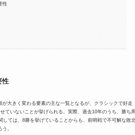
要性
要性
順が大きく変わる要素の主な一覧となるが、クラシックで好走
せていないことが挙げられる。実際、過去10年のうち、勝ち
関しては、8勝を挙げていることからも、前哨戦で不可解な敗
ろう。