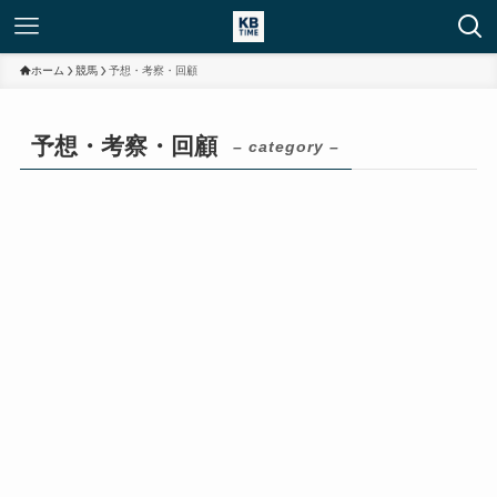
ホーム
競馬
予想・考察・回顧
予想・考察・回顧
– category –