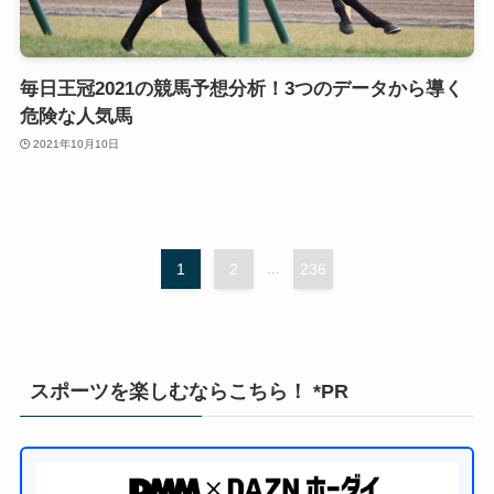
毎日王冠2021の競馬予想分析！3つのデータから導く
危険な人気馬
2021年10月10日
1
2
...
236
スポーツを楽しむならこちら！ *PR