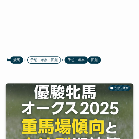
競馬
予想・考察・回顧
予想・考察
回顧
予想・考察