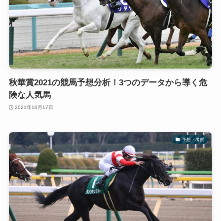
秋華賞2021の競馬予想分析！3つのデータから導く危
険な人気馬
2021年10月17日
予想・考察