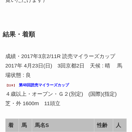
結果・着順
成績・2017年3京2/11R 読売マイラーズカップ
2017年 4月23日(日) 3回京都2日 天候 : 晴 馬
場状態 : 良
第48回読売マイラーズカップ
【11Ｒ】
４歳以上・オープン・Ｇ２(別定) (国際)(指定)
芝・外 1600m 11頭立
着
馬
馬名S
性齢
人