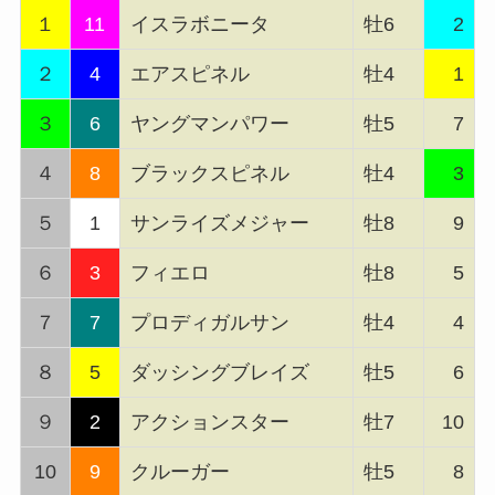
１
11
イスラボニータ
牡6
2
２
4
エアスピネル
牡4
1
３
6
ヤングマンパワー
牡5
7
４
8
ブラックスピネル
牡4
3
５
1
サンライズメジャー
牡8
9
６
3
フィエロ
牡8
5
７
7
プロディガルサン
牡4
4
８
5
ダッシングブレイズ
牡5
6
９
2
アクションスター
牡7
10
10
9
クルーガー
牡5
8