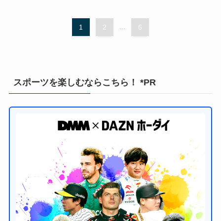
1
2
...
6
スポーツを楽しむならこちら！ *PR