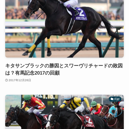
キタサンブラックの勝因とスワーヴリチャードの敗因
は？有馬記念2017の回顧
2017年12月26日
回顧