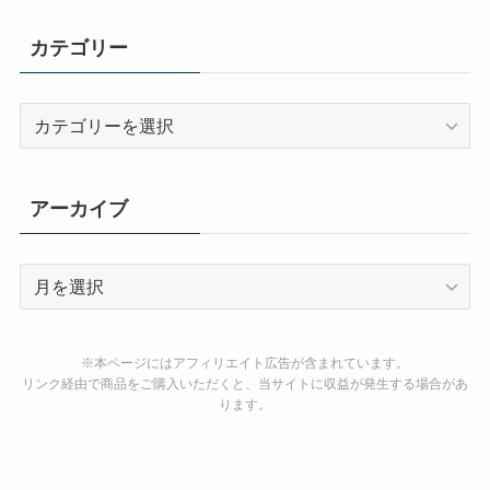
カテゴリー
カ
テ
ゴ
リ
アーカイブ
ー
ア
ー
カ
イ
※本ページにはアフィリエイト広告が含まれています。
ブ
リンク経由で商品をご購入いただくと、当サイトに収益が発生する場合があ
ります。