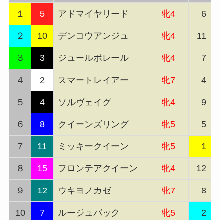
１
5
アドマイヤリード
牝4
6
２
10
デンコウアンジュ
牝4
11
３
3
ジュールポレール
牝4
7
４
2
スマートレイアー
牝7
4
５
4
ソルヴェイグ
牝4
9
６
8
クイーンズリング
牝5
5
７
11
ミッキークイーン
牝5
1
８
15
フロンテアクイーン
牝4
12
９
12
ウキヨノカゼ
牝7
8
10
7
ルージュバック
牝5
2