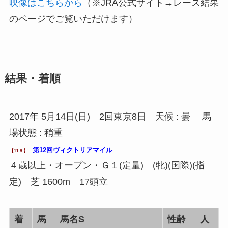
映像はこちらから
（※JRA公式サイト→レース結果
のページでご覧いただけます）
結果・着順
2017年 5月14日(日) 2回東京8日 天候 : 曇 馬
場状態 : 稍重
第12回ヴィクトリアマイル
【11Ｒ】
４歳以上・オープン・Ｇ１(定量) (牝)(国際)(指
定) 芝 1600m 17頭立
着
馬
馬名S
性齢
人