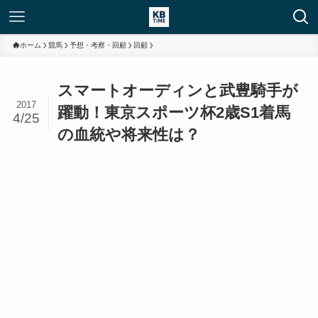
ホーム
競馬
予想・考察・回顧
回顧
スマートオーディンと武豊騎手が
2017
躍動！東京スポーツ杯2歳S1着馬
4/25
の血統や将来性は？