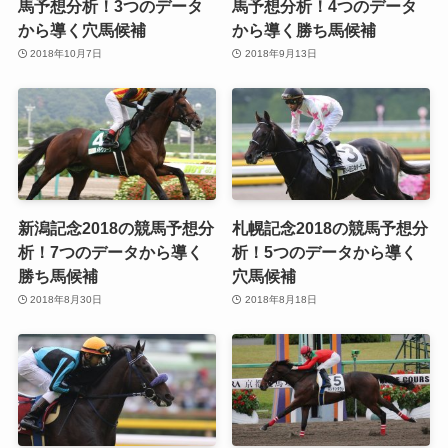
馬予想分析！3つのデータ
馬予想分析！4つのデータ
から導く穴馬候補
から導く勝ち馬候補
2018年10月7日
2018年9月13日
新潟記念2018の競馬予想分
札幌記念2018の競馬予想分
析！7つのデータから導く
析！5つのデータから導く
勝ち馬候補
穴馬候補
2018年8月30日
2018年8月18日