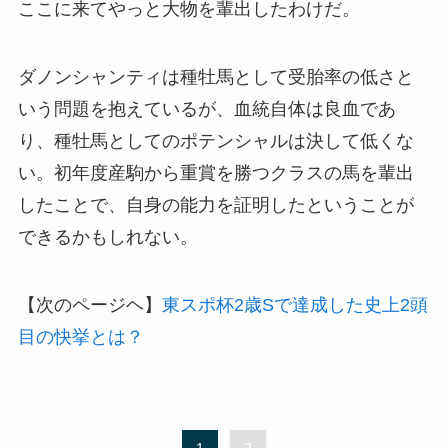
ここに来てやっと大物を輩出したわけだ。
ダノンシャンティは種牡馬として受胎率の低さと
いう問題を抱えているが、血統自体は良血であ
り、種牡馬としてのポテンシャルは決して低くな
い。初年度産駒から重賞を勝つクラスの馬を輩出
したことで、自身の能力を証明したということが
できるかもしれない。
【次のページヘ】
東スポ杯2歳Sで達成した史上2頭
目の快挙とは？