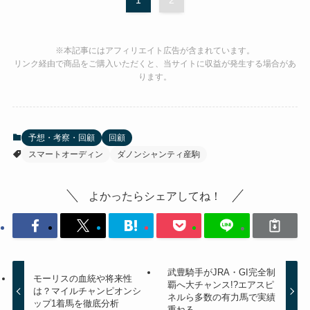
1
2
※本記事にはアフィリエイト広告が含まれています。
リンク経由で商品をご購入いただくと、当サイトに収益が発生する場合があ
ります。
予想・考察・回顧
回顧
スマートオーディン
ダノンシャンティ産駒
よかったらシェアしてね！
武豊騎手がJRA・GI完全制
モーリスの血統や将来性
覇へ大チャンス!?エアスピ
は？マイルチャンピオンシ
ネルら多数の有力馬で実績
ップ1着馬を徹底分析
重ねる