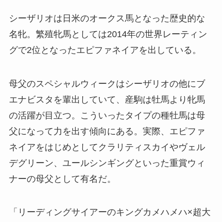
シーザリオは日米のオークス馬となった歴史的な
名牝。繁殖牝馬としては2014年の世界レーティン
グで2位となったエピファネイアを出している。
母父のスペシャルウィークはシーザリオの他にブ
エナビスタを輩出していて、産駒は牡馬より牝馬
の活躍が目立つ。こういったタイプの種牡馬は母
父になって力を出す傾向にある。実際、エピファ
ネイアをはじめとしてクラリティスカイやヴェル
デグリーン、ユールシンギングといった重賞ウィ
ナーの母父として有名だ。
「リーディングサイアーのキングカメハメハ×超大