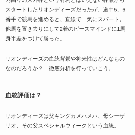
スタートしたリオンディーズだったが、道中5、6
番手で競馬を進めると、直線で一気にスパート。
他馬を置き去りにして2着のピースマインドに1馬
身半差をつけて勝った。
リオンディーズの血統背景や将来性はどんなもの
なのだろうか？ 徹底分析を行っていこう。
血統評価は？
リオンディーズは父キングカメハメハ、母シーザ
リオ、その父スペシャルウィークという血統。