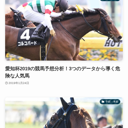
愛知杯2019の競馬予想分析！3つのデータから導く危
険な人気馬
2019年1月24日
予想・考察