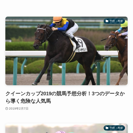
予想・考察
クイーンカップ2019の競馬予想分析！3つのデータか
ら導く危険な人気馬
2019年2月7日
予想・考察