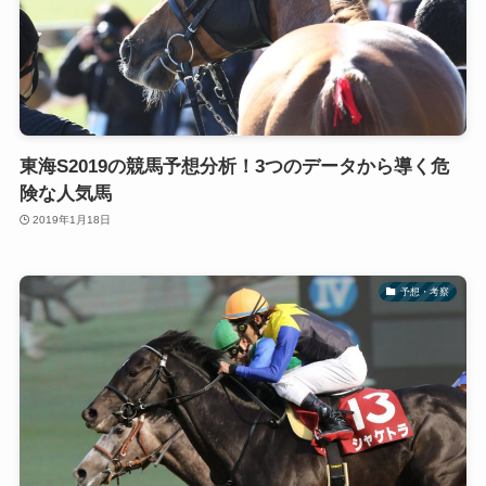
東海S2019の競馬予想分析！3つのデータから導く危
険な人気馬
2019年1月18日
予想・考察