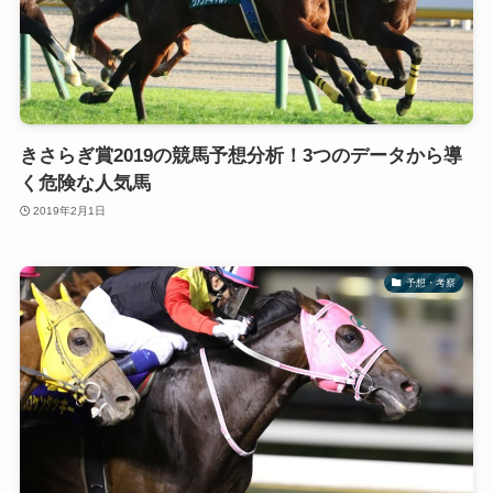
きさらぎ賞2019の競馬予想分析！3つのデータから導
く危険な人気馬
2019年2月1日
予想・考察