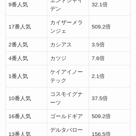
エントシャイ
9番人気
32.1倍
デン
カイザーメラ
17番人気
509.2倍
ンジェ
2番人気
カシアス
3.5倍
4番人気
カツジ
7.6倍
ケイアイノー
1番人気
2.1倍
テック
コスモイグナ
10番人気
37.5倍
ーツ
16番人気
ゴールドギア
509.2倍
デルタバロー
13番人気
156.5倍