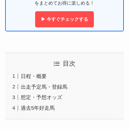
をまとめてお得に楽しめる！
▶ 今すぐチェックする
目次
日程・概要
出走予定馬・登録馬
想定・予想オッズ
過去5年好走馬