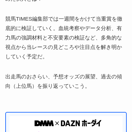
競馬TIMES編集部では一週間をかけて当重賞を徹
底的に検証していく。血統考察やデータ分析、有
力馬の強調材料と不安要素の検証など、多角的な
視点から当レースの見どころや注目点を解き明か
していく予定だ。
出走馬のおさらい、予想オッズの展望、過去の傾
向（上位馬）を振り返っていこう。