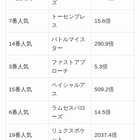
ズ
トーセンブレ
7番人気
15.6倍
ス
バトルマイス
14番人気
290.9倍
ター
ファストアプ
3番人気
5.3倍
ローチ
ペイシャルア
15番人気
509.2倍
ス
ラムセスバロ
6番人気
14.5倍
ーズ
リュクスポケ
19番人気
2037.4倍
ット