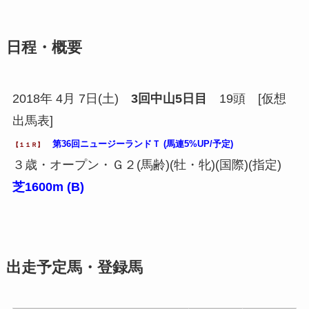
日程・概要
2018年 4月 7日(土)
3回中山5日目
19頭 [仮想
出馬表]
第36回ニュージーランドＴ (馬連5%UP/予定)
【１１Ｒ】
３歳・オープン・Ｇ２(馬齢)(牡・牝)(国際)(指定)
芝1600m (B)
出走予定馬・登録馬