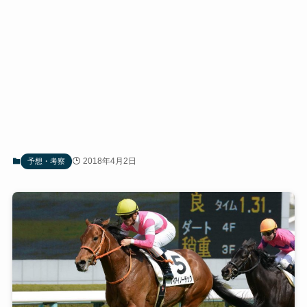
2018年4月2日
予想・考察