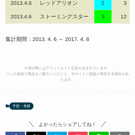
2013.4.6
レッドアリオン
２
3
2013.4.6
ストーミングスター
３
12
集計期間：2013. 4. 6 ～ 2017. 4. 8
※本記事にはアフィリエイト広告が含まれています。
リンク経由で商品をご購入いただくと、当サイトに収益が発生する場合があ
ります。
予想・考察
よかったらシェアしてね！