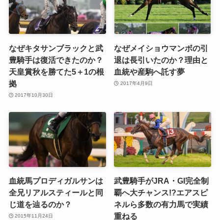
なぜキタサンブラックと武
なぜメイショウマンボの引
豊騎手は復活できたのか？
退は長引いたのか？理由と
天皇賞秋を勝てた5＋1の根
血統や産駒へ託す夢
拠
2017年4月9日
2017年10月30日
血統馬プロディガルサンは
武豊騎手がJRA・GI完全制
全兄リアルスティールと同
覇へ大チャンス!?エアスピ
じ道を辿るのか？
ネルら多数の有力馬で実績
重ねる
2015年11月24日