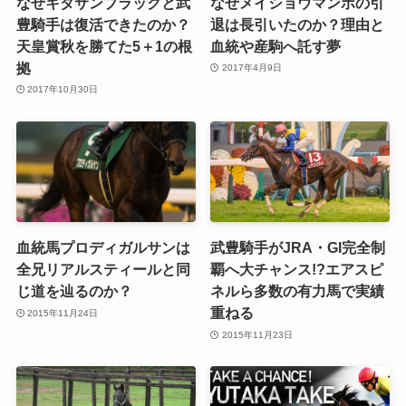
なぜキタサンブラックと武
なぜメイショウマンボの引
豊騎手は復活できたのか？
退は長引いたのか？理由と
天皇賞秋を勝てた5＋1の根
血統や産駒へ託す夢
拠
2017年4月9日
2017年10月30日
血統馬プロディガルサンは
武豊騎手がJRA・GI完全制
全兄リアルスティールと同
覇へ大チャンス!?エアスピ
じ道を辿るのか？
ネルら多数の有力馬で実績
重ねる
2015年11月24日
2015年11月23日