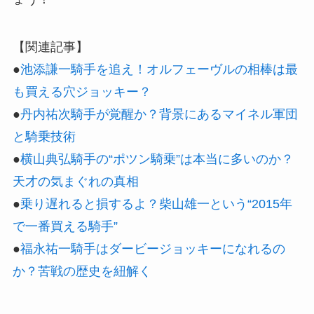
【関連記事】
●
池添謙一騎手を追え！オルフェーヴルの相棒は最
も買える穴ジョッキー？
●
丹内祐次騎手が覚醒か？背景にあるマイネル軍団
と騎乗技術
●
横山典弘騎手の“ポツン騎乗”は本当に多いのか？
天才の気まぐれの真相
●
乗り遅れると損するよ？柴山雄一という“2015年
で一番買える騎手”
●
福永祐一騎手はダービージョッキーになれるの
か？苦戦の歴史を紐解く