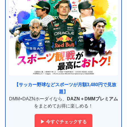
【サッカー野球などスポーツが月額3,480円で見放
題】
DMM×DAZNホーダイなら、
DAZN＋DMMプレミアム
をまとめてお得に楽しめる！
▶ 今すぐチェックする