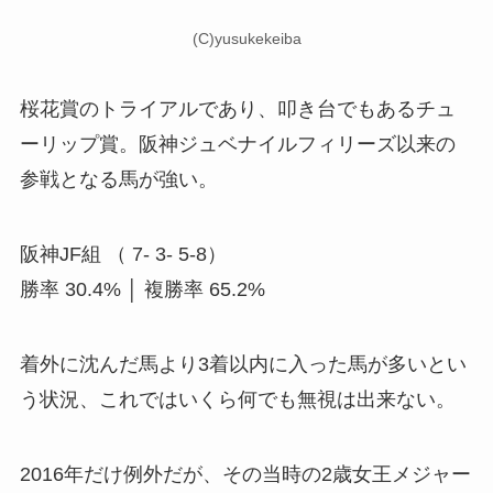
(C)yusukekeiba
桜花賞のトライアルであり、叩き台でもあるチュ
ーリップ賞。阪神ジュベナイルフィリーズ以来の
参戦となる馬が強い。
阪神JF組 （ 7- 3- 5-8）
勝率 30.4% │ 複勝率 65.2%
着外に沈んだ馬より3着以内に入った馬が多いとい
う状況、これではいくら何でも無視は出来ない。
2016年だけ例外だが、その当時の2歳女王メジャー