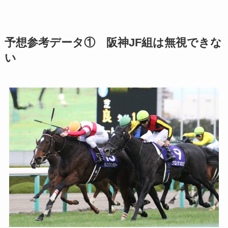
予想参考データ① 阪神JF組は無視できな
い