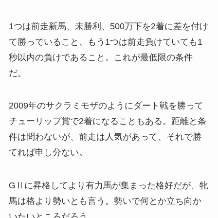
1つは前走新馬、未勝利、500万下を2着に差を付け
て勝っていること、もう1つは前走負けていても1
秒以内の負けであること。これが最低限の条件
だ。
2009年のサクラミモザのようにダート戦を勝って
チューリップ賞で2着になることもある。距離と条
件は問わないが、前走は人気があって、それで勝
てれば申し分ない。
GⅡに昇格してより有力馬が集まった格好だが、牝
馬は格より勢いとも言う。勢いで何とか立ち向か
いたいところだろう。