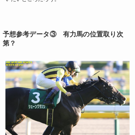
予想参考データ③ 有力馬の位置取り次
第？