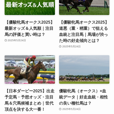
【優駿牝馬オークス2025】
【優駿牝馬オークス2025】
最新オッズ＆人気順｜注目
道悪（重・稍重）で狙える
馬の評価と買い時は？
血統と注目馬｜馬場が渋っ
た時の好走傾向とは？
2025年5月24日
2025年5月24日
【日本ダービー2025】出走
優駿牝馬（オークス）×血
予定馬・予想オッズ・注目
統データ｜好走血統・相性
馬＆穴馬候補まとめ｜世代
の良い種牡馬は？
頂点を決する大一番！
2025年5月24日