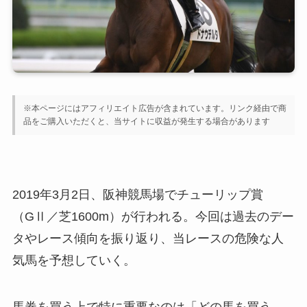
※本ページにはアフィリエイト広告が含まれています。リンク経由で商
品をご購入いただくと、当サイトに収益が発生する場合があります
2019年3月2日、阪神競馬場でチューリップ賞
（GⅡ／芝1600m）が行われる。今回は過去のデー
タやレース傾向を振り返り、当レースの危険な人
気馬を予想していく。