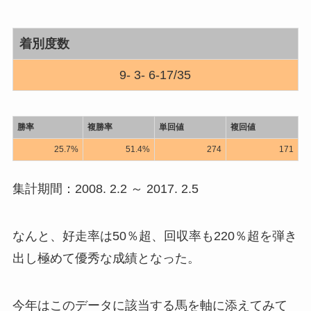
着別度数
9- 3- 6-17/35
勝率
複勝率
単回値
複回値
25.7%
51.4%
274
171
集計期間：2008. 2.2 ～ 2017. 2.5
なんと、好走率は50％超、回収率も220％超を弾き
出し極めて優秀な成績となった。
今年はこのデータに該当する馬を軸に添えてみて