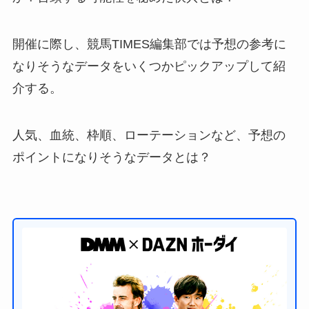
開催に際し、競馬TIMES編集部では予想の参考に
なりそうなデータをいくつかピックアップして紹
介する。
人気、血統、枠順、ローテーションなど、予想の
ポイントになりそうなデータとは？