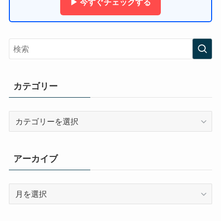
▶ 今すぐチェックする
カテゴリー
カ
テ
ゴ
リ
アーカイブ
ー
ア
ー
カ