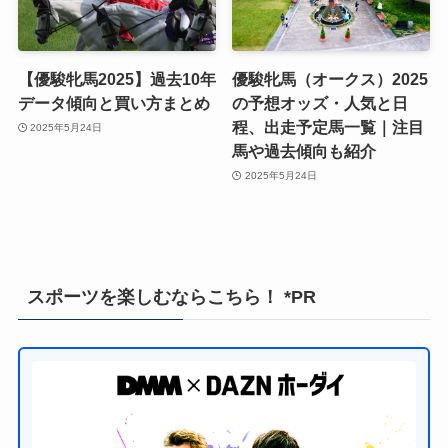
【優駿牝馬2025】過去10年
優駿牝馬（オークス）2025
データ傾向と買い方まとめ
の予想オッズ・人気と日
程、出走予定馬一覧｜注目
2025年5月24日
馬や過去傾向も紹介
2025年5月24日
スポーツを楽しむならこちら！ *PR