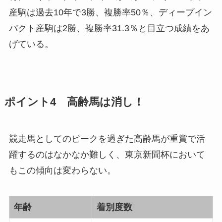
産駒は過去10年で3勝、複勝率50％、ディープイン
パクト産駒は2勝、複勝率31.3％と目立つ成績をあ
げている。
ポイント4 高齢馬は消し！
競走馬としてのピークを過ぎた高齢馬が重賞で活
躍するのはなかなか難しく、東京新聞杯において
もこの傾向は変わらない。
年齢
着別度数