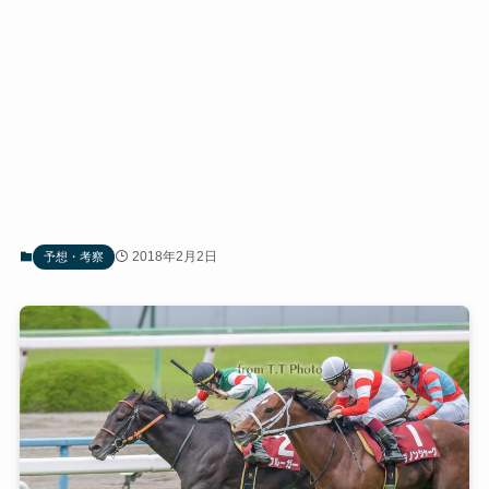
2018年2月2日
予想・考察