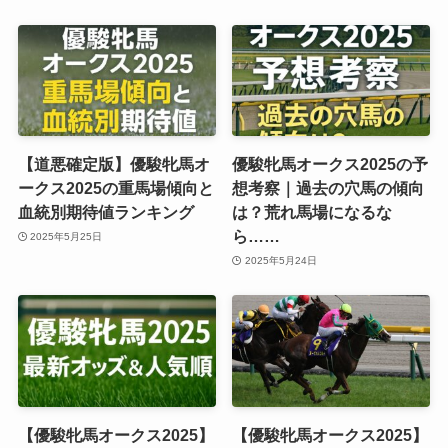
【道悪確定版】優駿牝馬オ
優駿牝馬オークス2025の予
ークス2025の重馬場傾向と
想考察｜過去の穴馬の傾向
血統別期待値ランキング
は？荒れ馬場になるな
ら……
2025年5月25日
2025年5月24日
【優駿牝馬オークス2025】
【優駿牝馬オークス2025】