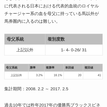
に代表される日本における代表的血統のロイヤル
チャージャー系の血を母父に持っている馬以外が
馬券圏内に入るのは難しい。
母父系統
着別度数
上記以外
1- 4- 0-26/ 31
母父系統
勝率
複勝率
単回値
複回値
上記以外
3.2%
16.1%
20
41
集計期間：2008. 2.2 ～ 2017. 2.5
過去10年では昨年2017年の優勝馬ブラックスピネ