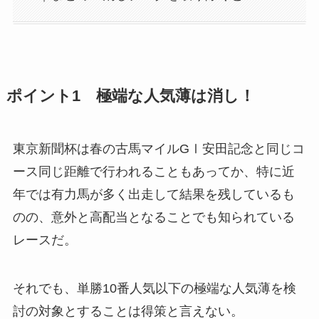
ポイント1 極端な人気薄は消し！
東京新聞杯は春の古馬マイルGⅠ安田記念と同じコ
ース同じ距離で行われることもあってか、特に近
年では有力馬が多く出走して結果を残しているも
のの、意外と高配当となることでも知られている
レースだ。
それでも、単勝10番人気以下の極端な人気薄を検
討の対象とすることは得策と言えない。