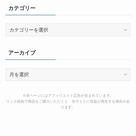
カテゴリー
カ
テ
ゴ
リ
アーカイブ
ー
ア
ー
カ
イ
※本ページにはアフィリエイト広告が含まれています。
ブ
リンク経由で商品をご購入いただくと、当サイトに収益が発生する場合があ
ります。