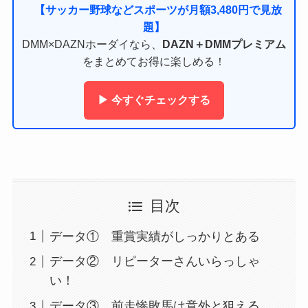
【サッカー野球などスポーツが月額3,480円で見放
題】
DMM×DAZNホーダイなら、
DAZN＋DMMプレミアム
をまとめてお得に楽しめる！
▶ 今すぐチェックする
目次
データ① 重賞実績がしっかりとある
データ② リピーターさんいらっしゃ
い！
データ③ 前走惨敗馬は意外と狙える