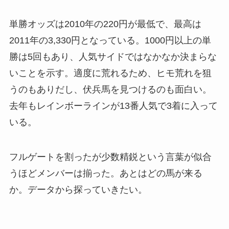
単勝オッズは2010年の220円が最低で、最高は
2011年の3,330円となっている。1000円以上の単
勝は5回もあり、人気サイドではなかなか決まらな
いことを示す。適度に荒れるため、ヒモ荒れを狙
うのもありだし、伏兵馬を見つけるのも面白い。
去年もレインボーラインが13番人気で3着に入って
いる。
フルゲートを割ったが少数精鋭という言葉が似合
うほどメンバーは揃った。あとはどの馬が来る
か。データから探っていきたい。