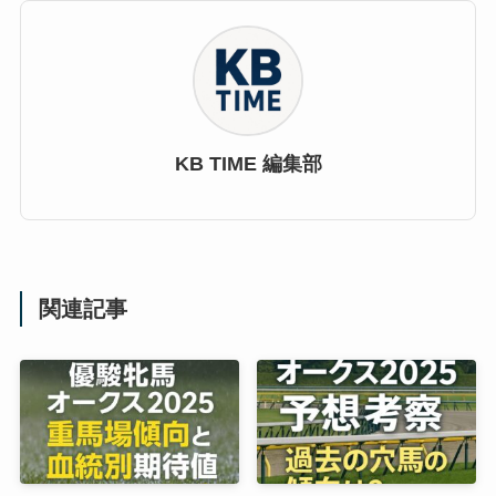
KB TIME 編集部
関連記事