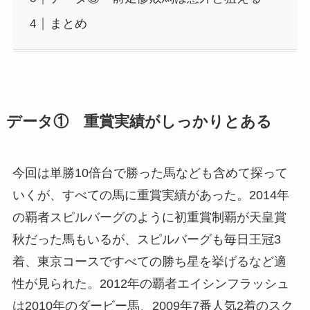
まとめ
データ① 重賞実績がしっかりとある
今回は単勝10倍台で勝った馬なども含めて探って
いくが、すべての馬に重賞実績があった。2014年
の覇者スピルバーグのように初重賞制覇が天皇賞
秋だった馬もいるが、スピルバーグも毎日王冠3
着、東京コースですべての勝ち星を挙げるなど適
性が見られた。2012年の覇者エイシンフラッシュ
は2010年のダービー馬、2009年7番人気2着のスク