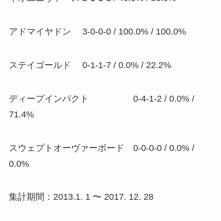
アドマイヤドン 3-0-0-0 / 100.0% / 100.0%
ステイゴールド 0-1-1-7 / 0.0% / 22.2%
ディープインパクト 0-4-1-2 / 0.0% /
71.4%
スウェプトオーヴァーボード 0-0-0-0 / 0.0% /
0.0%
集計期間：2013.1. 1 〜 2017. 12. 28