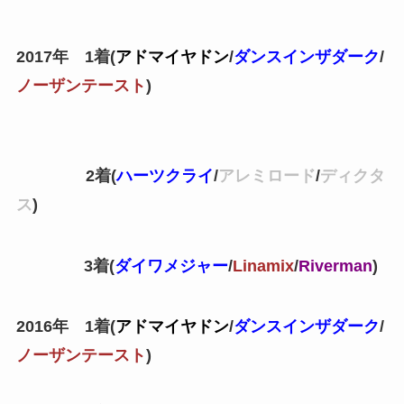
2017年 1着(
アドマイヤドン
/
ダンスインザダーク
/
ノーザンテースト
)
2着(
ハーツクライ
/
アレミロード
/
ディクタ
ス
)
3着(
ダイワメジャー
/
Linamix
/
Riverman
)
2016年 1着(
アドマイヤドン
/
ダンスインザダーク
/
ノーザンテースト
)