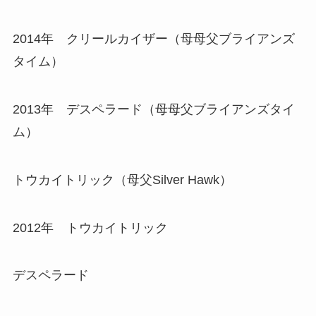
2014年 クリールカイザー（母母父ブライアンズ
タイム）
2013年 デスペラード（母母父ブライアンズタイ
ム）
トウカイトリック（母父Silver Hawk）
2012年 トウカイトリック
デスペラード