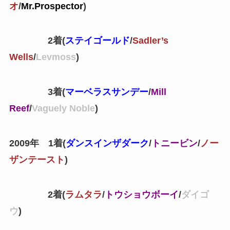
オ
/
Mr.Prospector
)
2着(
ステイゴールド
/
Sadler’s
Wells
/
Levmoss
)
3着(
マーベラスサンデー
/
Mill
Reef
/
Vaguely Noble
)
2009年 1着(
ダンスインザダーク
/
トニービン
/
ノー
ザンテースト
)
2着(
ラムタラ
/
トウショウボーイ
/
ダイゴ
ウ
)