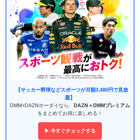
【サッカー野球などスポーツが月額3,480円で見放
題】
DMM×DAZNホーダイなら、
DAZN＋DMMプレミアム
をまとめてお得に楽しめる！
▶ 今すぐチェックする