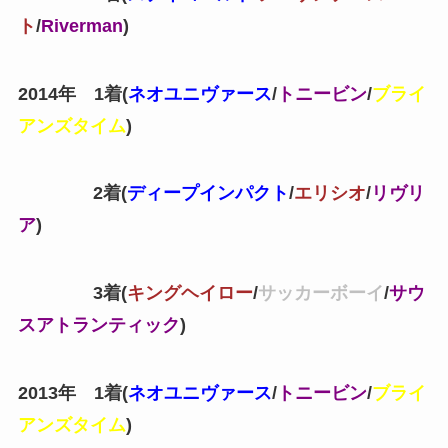
ト
/
Riverman
)
2014年 1着(
ネオユニヴァース
/
トニービン
/
ブライ
アンズタイム
)
2着(
ディープインパクト
/
エリシオ
/
リヴリ
ア
)
3着(
キングヘイロー
/
サッカーボーイ
/
サウ
スアトランティック
)
2013年 1着(
ネオユニヴァース
/
トニービン
/
ブライ
アンズタイム
)