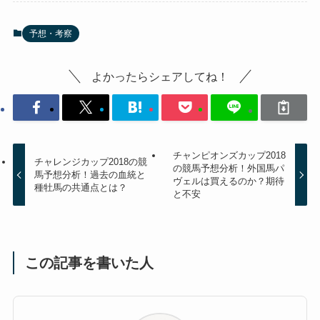
予想・考察
よかったらシェアしてね！
チャンピオンズカップ2018
チャレンジカップ2018の競
の競馬予想分析！外国馬パ
馬予想分析！過去の血統と
ヴェルは買えるのか？期待
種牡馬の共通点とは？
と不安
この記事を書いた人