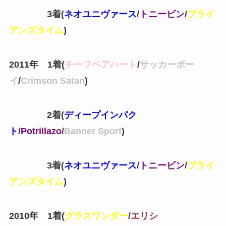
3着(
ネオユニヴァース
/
トニービン
/
ブライ
アンズタイム
)
2011年 1着(
チーフベアハート
/
サッカーボー
イ
/
Crimson Satan
)
2着(
ディープインパク
ト
/
Potrillazo
/
Banner Sport
)
3着(
ネオユニヴァース
/
トニービン
/
ブライ
アンズタイム
)
2010年 1着(
グラスワンダー
/
エリシ