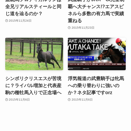
全兄リアルスティールと同
覇へ大チャンス!?エアスピ
じ道を辿るのか？
ネルら多数の有力馬で実績
重ねる
2015年11月24日
2015年11月23日
シンボリクリスエスが苦境
浮気報道の武豊騎手は牝馬
に？ライバル増加と代表産
への乗り替わりに強いの
駒の種牡馬入りで正念場へ
か？ネタ記事ですorz
2015年11月6日
2015年11月6日