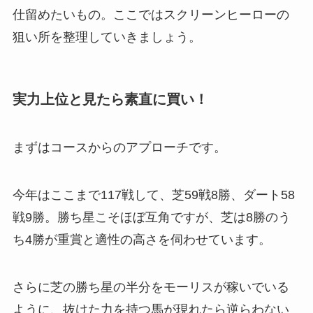
仕留めたいもの。ここではスクリーンヒーローの
狙い所を整理していきましょう。
実力上位と見たら素直に買い！
まずはコースからのアプローチです。
今年はここまで117戦して、芝59戦8勝、ダート58
戦9勝。勝ち星こそほぼ互角ですが、芝は8勝のう
ち4勝が重賞と適性の高さを伺わせています。
さらに芝の勝ち星の半分をモーリスが稼いでいる
ように、抜けた力を持つ馬が現れたら逆らわない