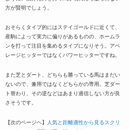
方が賢明でしょう。
おそらくタイプ的にはステイゴールドに近くて、
産駒によって実力に偏りがあるものの、ホームラ
ンを打って注目を集めるタイプになりそう。アベ
レージヒッターではなくパワーヒッターですね。
また芝とダート、どちらも勝っている馬はまだい
ないので、兼用ではなくどちらかの専用。芝ダー
ト替わり、その逆などはあまり過信しない方が良
さそうです。
【次のページヘ】
人気と距離適性から見るスクリ