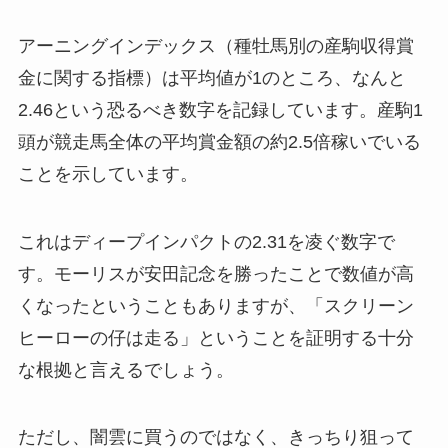
アーニングインデックス（種牡馬別の産駒収得賞
金に関する指標）は平均値が1のところ、なんと
2.46という恐るべき数字を記録しています。産駒1
頭が競走馬全体の平均賞金額の約2.5倍稼いでいる
ことを示しています。
これはディープインパクトの2.31を凌ぐ数字で
す。モーリスが安田記念を勝ったことで数値が高
くなったということもありますが、「スクリーン
ヒーローの仔は走る」ということを証明する十分
な根拠と言えるでしょう。
ただし、闇雲に買うのではなく、きっちり狙って