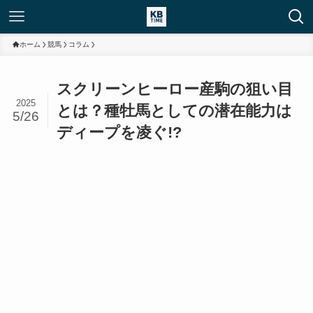
ホーム
競馬
コラム
スクリーンヒーロー産駒の狙い目
2025
とは？種牡馬としての潜在能力は
5/26
ディープを凌ぐ!?