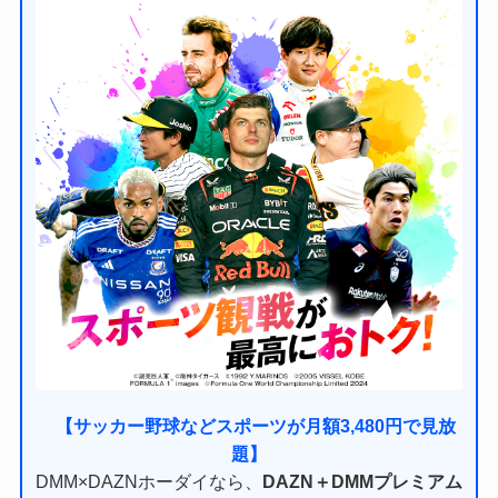
【サッカー野球などスポーツが月額3,480円で見放
題】
DMM×DAZNホーダイなら、
DAZN＋DMMプレミアム