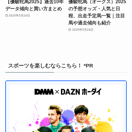
【優駿牝馬2025】過去10年
優駿牝馬（オークス）2025
データ傾向と買い方まとめ
の予想オッズ・人気と日
程、出走予定馬一覧｜注目
2025年5月24日
馬や過去傾向も紹介
2025年5月24日
スポーツを楽しむならこちら！ *PR