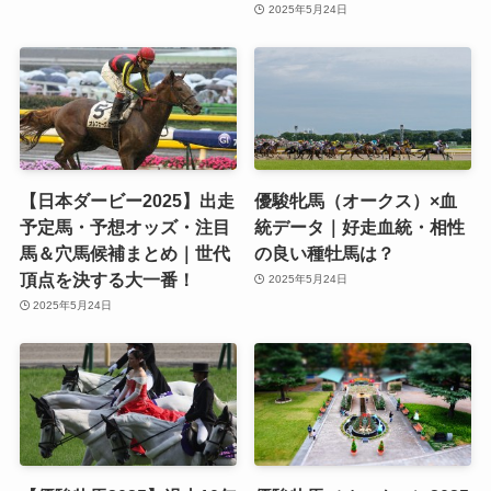
2025年5月24日
【日本ダービー2025】出走
優駿牝馬（オークス）×血
予定馬・予想オッズ・注目
統データ｜好走血統・相性
馬＆穴馬候補まとめ｜世代
の良い種牡馬は？
頂点を決する大一番！
2025年5月24日
2025年5月24日