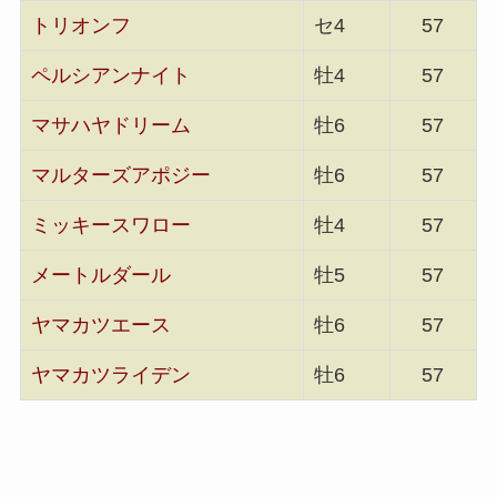
トリオンフ
セ4
57
ペルシアンナイト
牡4
57
マサハヤドリーム
牡6
57
マルターズアポジー
牡6
57
ミッキースワロー
牡4
57
メートルダール
牡5
57
ヤマカツエース
牡6
57
ヤマカツライデン
牡6
57