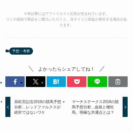
※本記事にはアフィリエイト広告が含まれています。
リンク経由で商品をご購入いただくと、当サイトに収益が発生する場合があ
ります。
予想・考察
よかったらシェアしてね！
高松宮記念2018の競馬予想
マーチステークス2018の競
分析…レッドファルクスが
馬予想分析...血統と種牡
絶対ではないワケ
馬、明確な共通点とは？