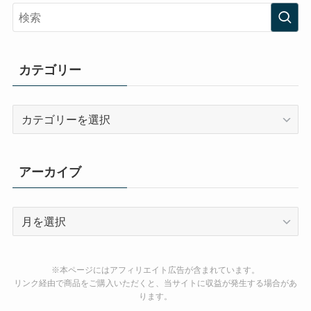
カテゴリー
カ
テ
ゴ
リ
アーカイブ
ー
ア
ー
カ
イ
※本ページにはアフィリエイト広告が含まれています。
ブ
リンク経由で商品をご購入いただくと、当サイトに収益が発生する場合があ
ります。