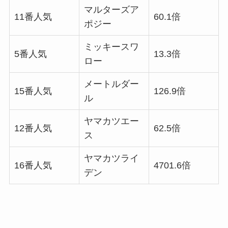
マルターズア
11番人気
60.1倍
ポジー
ミッキースワ
5番人気
13.3倍
ロー
メートルダー
15番人気
126.9倍
ル
ヤマカツエー
12番人気
62.5倍
ス
ヤマカツライ
16番人気
4701.6倍
デン