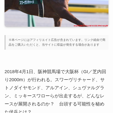
※本ページにはアフィリエイト広告が含まれています。リンク経由で商
品をご購入いただくと、当サイトに収益が発生する場合があります
2018年4月1日、阪神競馬場で大阪杯（GI／芝内回
り2000m）が行われる。スワーヴリチャード、サ
トノダイヤモンド、アルアイン、シュヴァルグラ
ン、ミッキースワローらが出走するが、どんなレ
ースが展開されるのか？ 台頭する可能性を秘め
た伏兵とは？