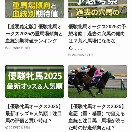
【道悪確定版】優駿牝馬オ
優駿牝馬オークス2025の予
ークス2025の重馬場傾向と
想考察｜過去の穴馬の傾向
血統別期待値ランキング
は？荒れ馬場になるな
ら……
2025年5月25日
2025年5月24日
【優駿牝馬オークス2025】
【優駿牝馬オークス2025】
最新オッズ＆人気順｜注目
道悪（重・稍重）で狙える
馬の評価と買い時は？
血統と注目馬｜馬場が渋っ
た時の好走傾向とは？
2025年5月24日