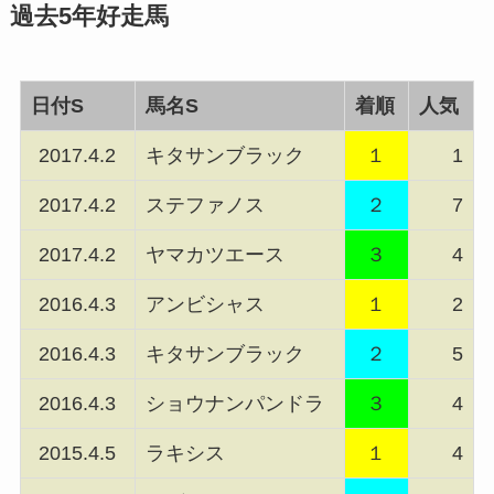
過去5年好走馬
日付S
馬名S
着順
人気
2017.4.2
キタサンブラック
１
1
2017.4.2
ステファノス
２
7
2017.4.2
ヤマカツエース
３
4
2016.4.3
アンビシャス
１
2
2016.4.3
キタサンブラック
２
5
2016.4.3
ショウナンパンドラ
３
4
2015.4.5
ラキシス
１
4