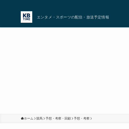
エンタメ・スポーツの配信・放送予定情報
ホーム
競馬
予想・考察・回顧
予想・考察