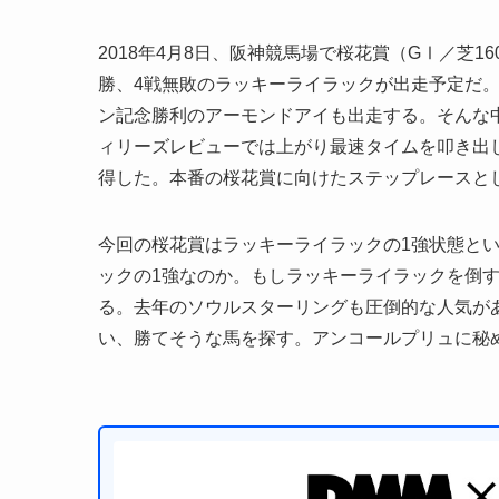
2018年4月8日、阪神競馬場で桜花賞（GⅠ／芝
勝、4戦無敗のラッキーライラックが出走予定だ
ン記念勝利のアーモンドアイも出走する。そんな
ィリーズレビューでは上がり最速タイムを叩き出
得した。本番の桜花賞に向けたステップレースと
今回の桜花賞はラッキーライラックの1強状態と
ックの1強なのか。もしラッキーライラックを倒
る。去年のソウルスターリングも圧倒的な人気が
い、勝てそうな馬を探す。アンコールプリュに秘