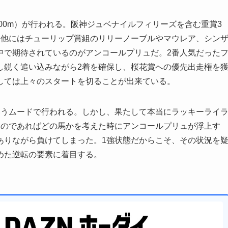
1600m）が行われる。阪神ジュベナイルフィリーズを含む重賞3
。他にはチューリップ賞組のリリーノーブルやマウレア、シン
中で期待されているのがアンコールプリュだ。2番人気だった
し鋭く追い込みながら2着を確保し、桜花賞への優先出走権を
しては上々のスタートを切ることが出来ている。
いうムードで行われる。しかし、果たして本当にラッキーライ
すのであればどの馬かを考えた時にアンコールプリュが浮上す
ありながら負けてしまった。1強状態だからこそ、その状況を
めた逆転の要素に着目する。