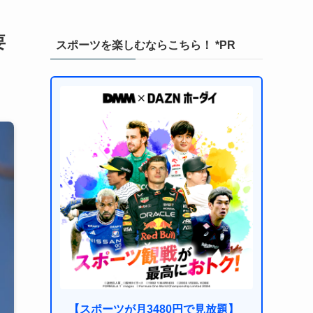
要
スポーツを楽しむならこちら！ *PR
【スポーツが月3480円で見放題】