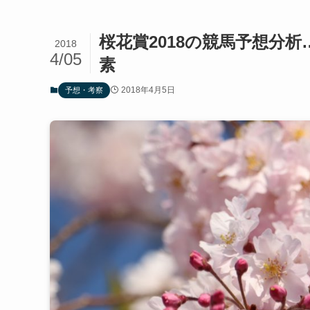
桜花賞2018の競馬予想分
2018
4/05
素
2018年4月5日
予想・考察