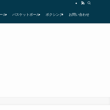
ール
バスケットボール
ボクシング
お問い合わせ