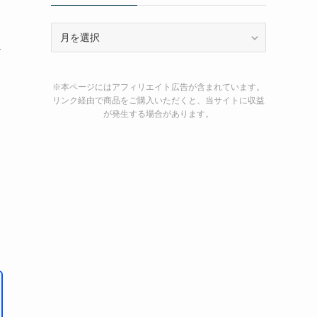
ア
ー
ザ
カ
フ
イ
※本ページにはアフィリエイト広告が含まれています。
ブ
獲
リンク経由で商品をご購入いただくと、当サイトに収益
が発生する場合があります。
ラ
疑