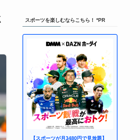
点
スポーツを楽しむならこちら！ *PR
【スポーツが月3480円で見放題】