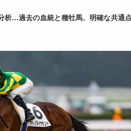
想分析…過去の血統と種牡馬、明確な共通