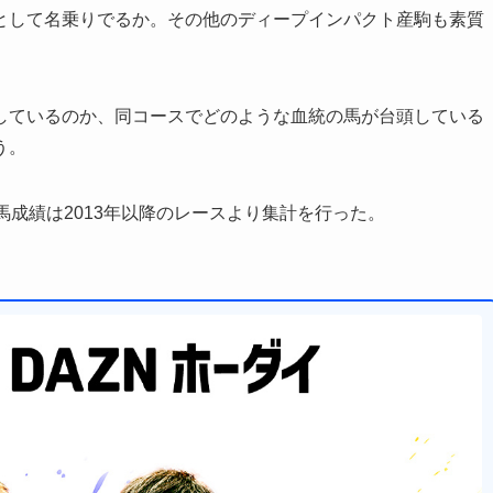
として名乗りでるか。その他のディープインパクト産駒も素質
しているのか、同コースでどのような血統の馬が台頭している
う。
馬成績は2013年以降のレースより集計を行った。