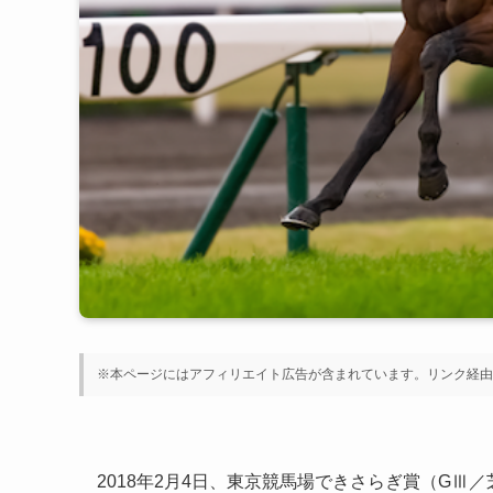
※本ページにはアフィリエイト広告が含まれています。リンク経由
2018年2月4日、東京競馬場できさらぎ賞（GⅢ