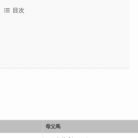
目次
母父馬