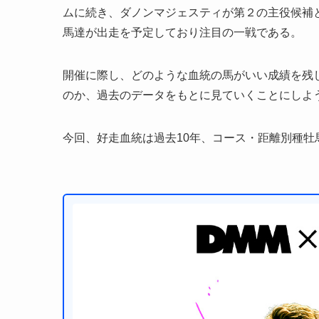
ムに続き、ダノンマジェスティが第２の主役候補
馬達が出走を予定しており注目の一戦である。
開催に際し、どのような血統の馬がいい成績を残
のか、過去のデータをもとに見ていくことにしよ
今回、好走血統は過去10年、コース・距離別種牡