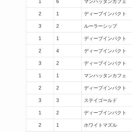
1
6
マンハッタンカフェ
2
1
ディープインパクト
3
2
ルーラーシップ
1
1
ディープインパクト
2
4
ディープインパクト
3
2
ディープインパクト
1
1
マンハッタンカフェ
2
2
ディープインパクト
3
3
ステイゴールド
1
2
ディープインパクト
2
1
ホワイトマズル