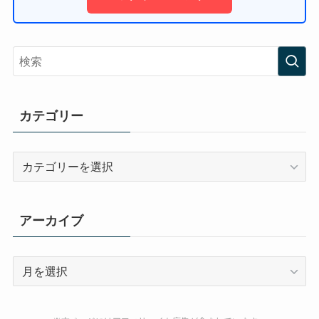
カテゴリー
カ
テ
ゴ
リ
アーカイブ
ー
ア
ー
カ
イ