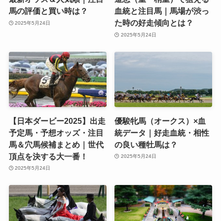
馬の評価と買い時は？
血統と注目馬｜馬場が渋っ
た時の好走傾向とは？
2025年5月24日
2025年5月24日
【日本ダービー2025】出走
優駿牝馬（オークス）×血
予定馬・予想オッズ・注目
統データ｜好走血統・相性
馬＆穴馬候補まとめ｜世代
の良い種牡馬は？
頂点を決する大一番！
2025年5月24日
2025年5月24日