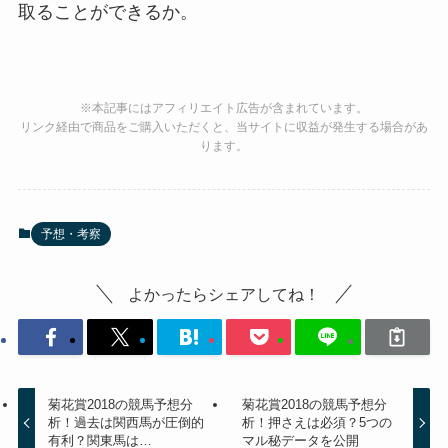
取ることができるか。
※本記事にはアフィリエイト広告が含まれています。
リンク経由で商品をご購入いただくと、当サイトに収益が発生する場合があ
ります。
予想・考察
よかったらシェアしてね！
菊花賞2018の競馬予想分
菊花賞2018の競馬予想分
析！過去は関西馬が圧倒的
析！押さえは必須？5つの
有利？関東馬は…
マル秘データを公開