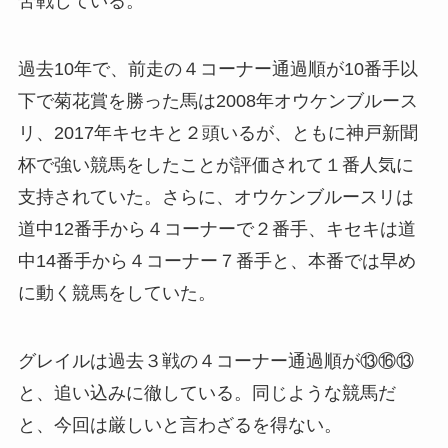
苦戦している。
過去10年で、前走の４コーナー通過順が10番手以
下で菊花賞を勝った馬は2008年オウケンブルース
リ、2017年キセキと２頭いるが、ともに神戸新聞
杯で強い競馬をしたことが評価されて１番人気に
支持されていた。さらに、オウケンブルースリは
道中12番手から４コーナーで２番手、キセキは道
中14番手から４コーナー７番手と、本番では早め
に動く競馬をしていた。
グレイルは過去３戦の４コーナー通過順が⑬⑯⑬
と、追い込みに徹している。同じような競馬だ
と、今回は厳しいと言わざるを得ない。