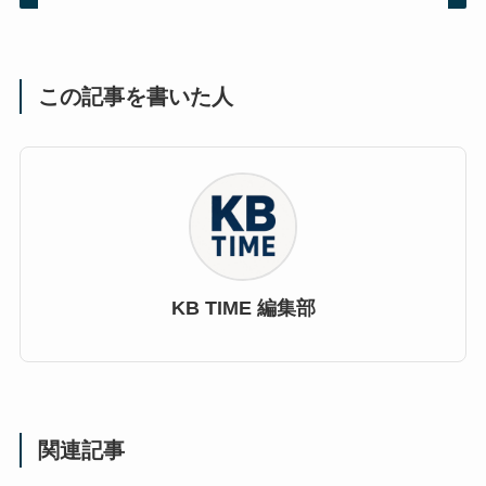
この記事を書いた人
KB TIME 編集部
関連記事