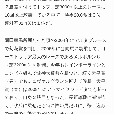
２勝差を付けてトップ。芝3000m以上のレースに
10回以上騎乗している中で、勝率20.0％は３位、
連対率31.4％は１位だ。
園田競馬所属だった頃の2004年にデルタブルース
で菊花賞を制し、2006年には同馬に騎乗して、オ
ーストラリア最大のレースであるメルボルンＣ
（芝3200m）を制覇。今年もレインボーラインと
コンビを組んで阪神大賞典を勝つと、続く天皇賞
（春）でもシュヴァルグランを抑えて優勝。天皇
賞（春）は2008年にアドマイヤジュピタでも勝っ
ており、自身２勝目となった。長距離戦に滅法強
く、伏兵に乗せたら特に怖い男だけに、鞍上込み
で一発の可能性を秘めていそうだ。