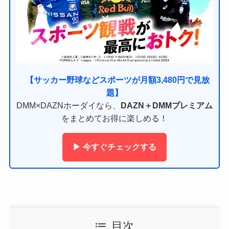
【サッカー野球などスポーツが月額3,480円で見放
題】
DMM×DAZNホーダイなら、
DAZN＋DMMプレミアム
をまとめてお得に楽しめる！
▶ 今すぐチェックする
目次