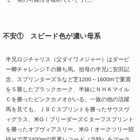
不安① スピード色が濃い母系
半兄ロジチャリス（父ダイワメジャー）はダービ
ー卿チャレンジＴの勝ち馬。祖母の半兄に安田記
念、スプリンターズＳなど芝1200～1600mで重賞
を５勝したブラックホーク、半妹にＮＨＫマイル
Ｃを勝ったピンクカメオがいる。一族の他の活躍
馬を見ても、ＪＢＣスプリントを勝ったサウスヴ
ィグラス、米GⅠブリーダーズＣターフスプリント
を勝ったオブヴィアスリー、米GⅠオークツリー招
待Ｈで芝2400mの世界レコード（当時）をマーク