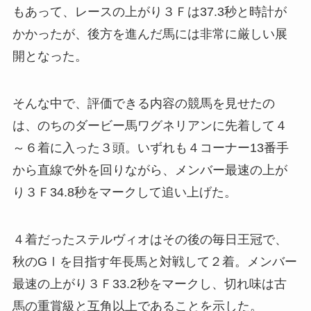
もあって、レースの上がり３Ｆは37.3秒と時計が
かかったが、後方を進んだ馬には非常に厳しい展
開となった。
そんな中で、評価できる内容の競馬を見せたの
は、のちのダービー馬ワグネリアンに先着して４
～６着に入った３頭。いずれも４コーナー13番手
から直線で外を回りながら、メンバー最速の上が
り３Ｆ34.8秒をマークして追い上げた。
４着だったステルヴィオはその後の毎日王冠で、
秋のGⅠを目指す年長馬と対戦して２着。メンバー
最速の上がり３Ｆ33.2秒をマークし、切れ味は古
馬の重賞級と互角以上であることを示した。