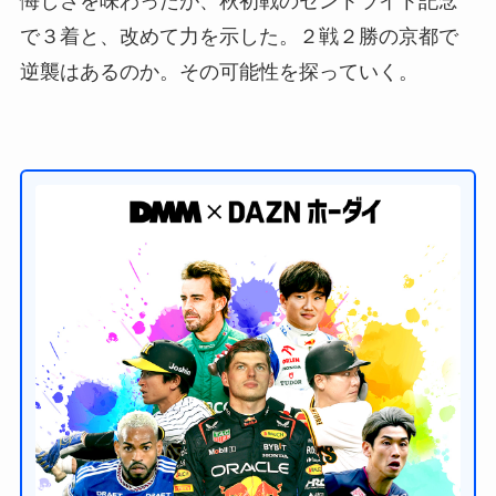
悔しさを味わったが、秋初戦のセントライト記念
で３着と、改めて力を示した。２戦２勝の京都で
逆襲はあるのか。その可能性を探っていく。