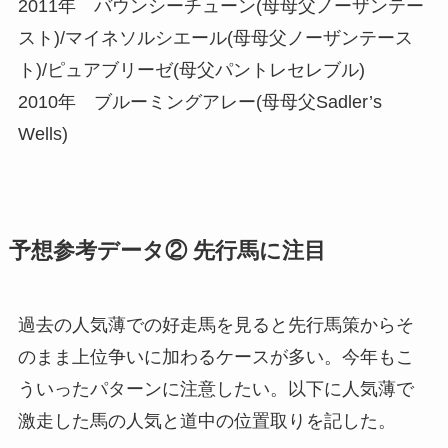
2011年 バウンシーチューン(母母父ノーザンテー
スト)/マイネソルシエール(母母父ノーザンテース
ト)/ピュアブリーゼ(母父パントレセレブル)
2010年 ブルーミングアレー(母母父Sadler’s
Wells)
予想参考データ② 先行馬に注目
過去の人気薄での好走馬を見ると先行馬策からそ
のまま上位争いに加わるケースが多い。今年もこ
ういったパターンに注意したい。以下に人気薄で
激走した馬の人気と道中の位置取りを記した。