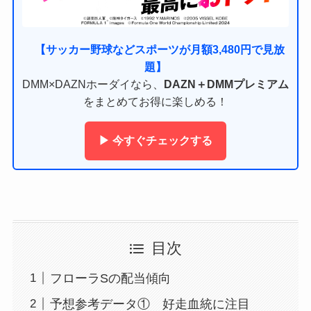
【サッカー野球などスポーツが月額3,480円で見放
題】
DMM×DAZNホーダイなら、
DAZN＋DMMプレミアム
をまとめてお得に楽しめる！
▶ 今すぐチェックする
目次
フローラSの配当傾向
予想参考データ① 好走血統に注目