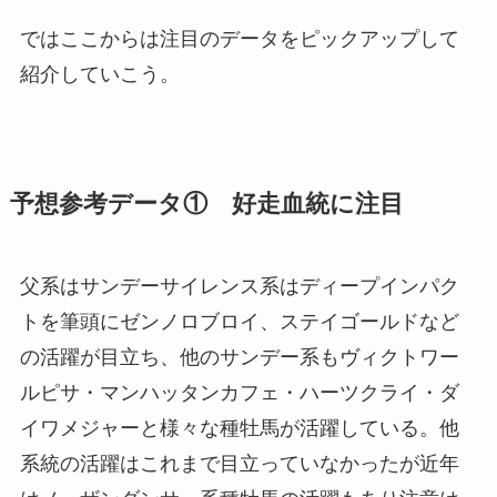
ではここからは注目のデータをピックアップして
紹介していこう。
予想参考データ① 好走血統に注目
父系はサンデーサイレンス系はディープインパク
トを筆頭にゼンノロブロイ、ステイゴールドなど
の活躍が目立ち、他のサンデー系もヴィクトワー
ルピサ・マンハッタンカフェ・ハーツクライ・ダ
イワメジャーと様々な種牡馬が活躍している。他
系統の活躍はこれまで目立っていなかったが近年