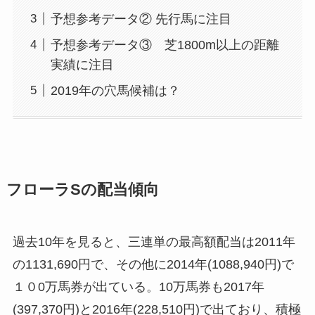
予想参考データ② 先行馬に注目
予想参考データ③ 芝1800m以上の距離
実績に注目
2019年の穴馬候補は？
フローラSの配当傾向
過去10年を見ると、三連単の最高額配当は2011年
の1131,690円で、その他に2014年(1088,940円)で
１０0万馬券が出ている。10万馬券も2017年
(397,370円)と2016年(228,510円)で出ており、積極