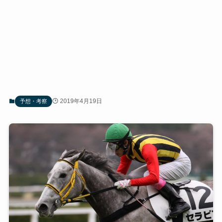
2019年4月19日
予想・考察