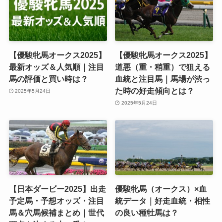
【優駿牝馬オークス2025】
【優駿牝馬オークス2025】
最新オッズ＆人気順｜注目
道悪（重・稍重）で狙える
馬の評価と買い時は？
血統と注目馬｜馬場が渋っ
た時の好走傾向とは？
2025年5月24日
2025年5月24日
【日本ダービー2025】出走
優駿牝馬（オークス）×血
予定馬・予想オッズ・注目
統データ｜好走血統・相性
馬＆穴馬候補まとめ｜世代
の良い種牡馬は？