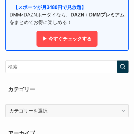
【スポーツが月3480円で見放題】
DMM×DAZNホーダイなら、
DAZN＋DMMプレミアム
をまとめてお得に楽しめる！
▶ 今すぐチェックする
カテゴリー
カ
テ
ゴ
リ
アーカイブ