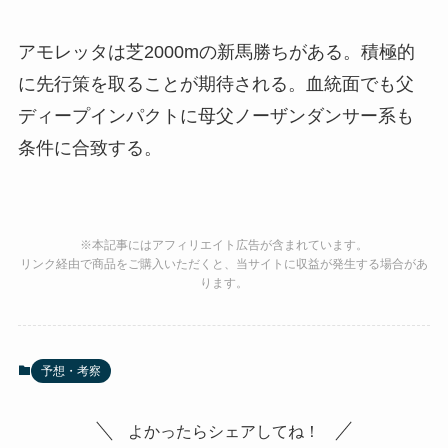
アモレッタは芝2000mの新馬勝ちがある。積極的
に先行策を取ることが期待される。血統面でも父
ディープインパクトに母父ノーザンダンサー系も
条件に合致する。
※本記事にはアフィリエイト広告が含まれています。
リンク経由で商品をご購入いただくと、当サイトに収益が発生する場合があ
ります。
予想・考察
よかったらシェアしてね！