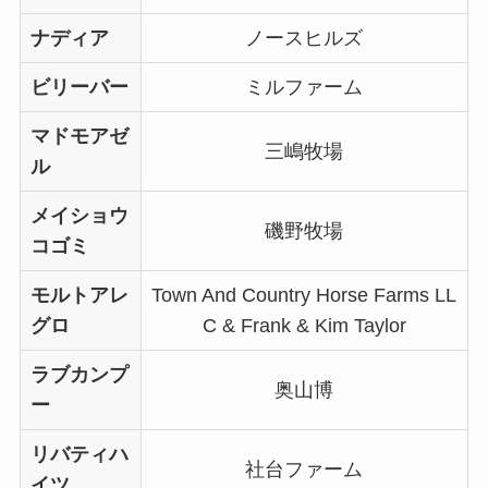
ナディア
ノースヒルズ
ビリーバー
ミルファーム
マドモアゼ
三嶋牧場
ル
メイショウ
磯野牧場
コゴミ
モルトアレ
Town And Country Horse Farms LL
グロ
C & Frank & Kim Taylor
ラブカンプ
奥山博
ー
リバティハ
社台ファーム
イツ