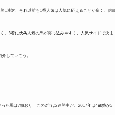
は1勝1連対、それ以前も1番人気は人気に応えることが多く、信
なく、3着に伏兵人気の馬が突っ込みやすく、人気サイドで決ま
紹介していこう。
った馬は7頭おり、この2年は2連勝中だ。2017年は4歳勢が3