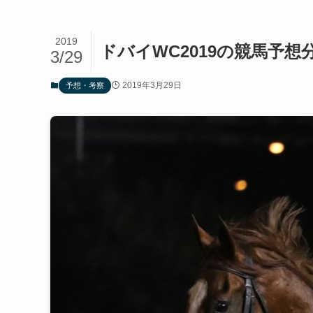
2019
ドバイWC2019の競馬予
3/29
2019年3月29日
予想・考察