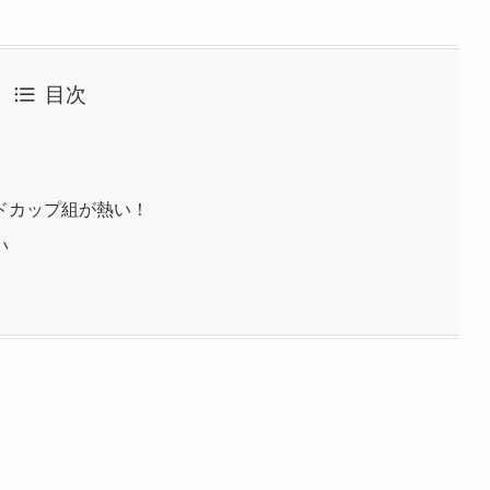
目次
ドカップ組が熱い！
い