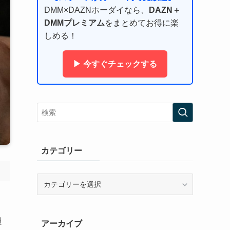
DMM×DAZNホーダイなら、
DAZN＋
DMMプレミアム
をまとめてお得に楽
しめる！
▶ 今すぐチェックする
カテゴリー
カ
テ
ゴ
リ
過
アーカイブ
ー