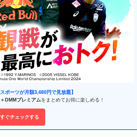
スポーツが月額3,480円で見放題】
N＋DMMプレミアム
をまとめてお得に楽しめる！
今すぐチェックする