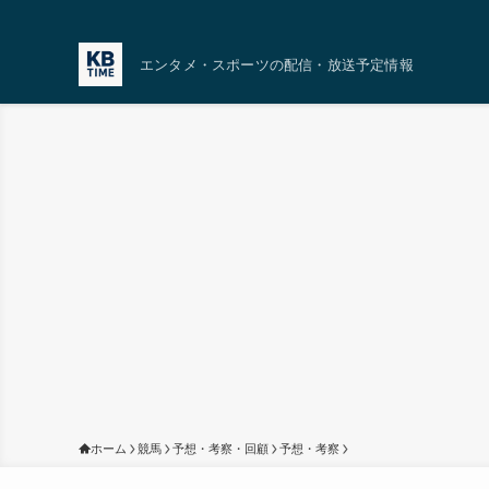
エンタメ・スポーツの配信・放送予定情報
ホーム
競馬
予想・考察・回顧
予想・考察