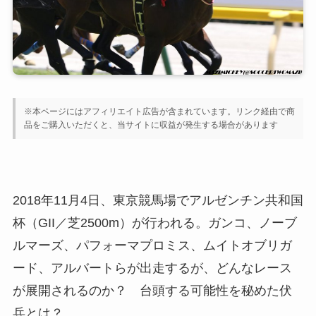
※本ページにはアフィリエイト広告が含まれています。リンク経由で商
品をご購入いただくと、当サイトに収益が発生する場合があります
2018年11月4日、東京競馬場でアルゼンチン共和国
杯（GII／芝2500m）が行われる。ガンコ、ノーブ
ルマーズ、パフォーマプロミス、ムイトオブリガ
ード、アルバートらが出走するが、どんなレース
が展開されるのか？ 台頭する可能性を秘めた伏
兵とは？