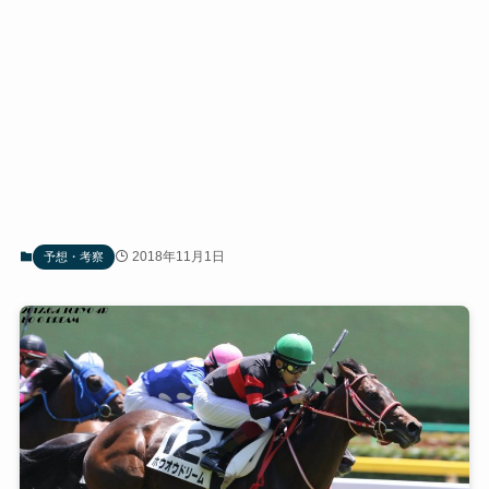
2018年11月1日
予想・考察