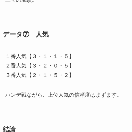
データ⑦ 人気
１番人気【３・１・１・５】
２番人気【３・２・０・５】
３番人気【２・１・５・２】
ハンデ戦ながら、上位人気の信頼度はまずます。
結論