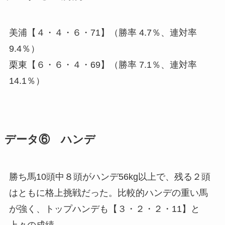
美浦【４・４・６・71】（勝率 4.7％、連対率
9.4％）
栗東【６・６・４・69】（勝率 7.1％、連対率
14.1％）
データ⑥ ハンデ
勝ち馬10頭中８頭がハンデ56kg以上で、残る２頭
はともに格上挑戦だった。比較的ハンデの重い馬
が強く、トップハンデも【３・２・２・11】と
上々の成績。