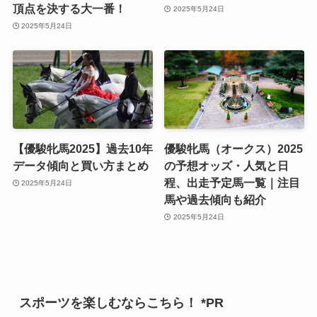
頂点を決する大一番！
2025年5月24日
2025年5月24日
【優駿牝馬2025】過去10年
優駿牝馬（オークス）2025
データ傾向と買い方まとめ
の予想オッズ・人気と日
程、出走予定馬一覧｜注目
2025年5月24日
馬や過去傾向も紹介
2025年5月24日
スポーツを楽しむならこちら！ *PR