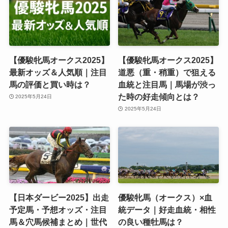
【優駿牝馬オークス2025】
【優駿牝馬オークス2025】
最新オッズ＆人気順｜注目
道悪（重・稍重）で狙える
馬の評価と買い時は？
血統と注目馬｜馬場が渋っ
た時の好走傾向とは？
2025年5月24日
2025年5月24日
【日本ダービー2025】出走
優駿牝馬（オークス）×血
予定馬・予想オッズ・注目
統データ｜好走血統・相性
馬＆穴馬候補まとめ｜世代
の良い種牡馬は？