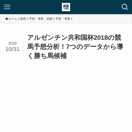
ホーム
競馬
予想・考察・回顧
予想・考察
アルゼンチン共和国杯2018の競
2018
馬予想分析！7つのデータから導
10/31
く勝ち馬候補