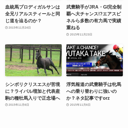
血統馬プロディガルサンは
武豊騎手がJRA・GI完全制
全兄リアルスティールと同
覇へ大チャンス!?エアスピ
じ道を辿るのか？
ネルら多数の有力馬で実績
重ねる
2015年11月24日
2015年11月23日
シンボリクリスエスが苦境
浮気報道の武豊騎手は牝馬
に？ライバル増加と代表産
への乗り替わりに強いの
駒の種牡馬入りで正念場へ
か？ネタ記事ですorz
2015年11月6日
2015年11月6日