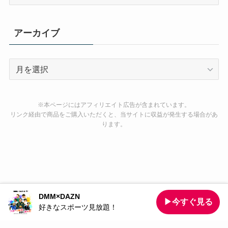
テ
ゴ
リ
アーカイブ
ー
ア
ー
カ
イ
※本ページにはアフィリエイト広告が含まれています。
ブ
リンク経由で商品をご購入いただくと、当サイトに収益が発生する場合があ
ります。
DMM×DAZN
お問い合わせ
運営者情報
利用規約
プライバシーポリシー
▶今すぐ見る
好きなスポーツ見放題！
©
KB TIME.