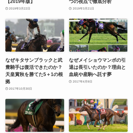
【2019年版】
つの視点で徹底分析
2019年3月22日
2019年3月21日
なぜキタサンブラックと武
なぜメイショウマンボの引
豊騎手は復活できたのか？
退は長引いたのか？理由と
天皇賞秋を勝てた5＋1の根
血統や産駒へ託す夢
拠
2017年4月9日
2017年10月30日