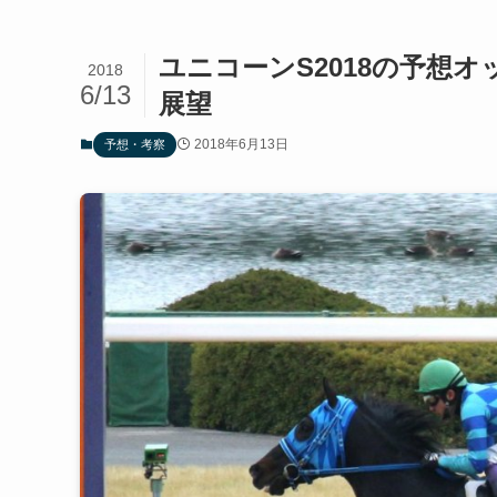
ユニコーンS2018の予想
2018
6/13
展望
2018年6月13日
予想・考察