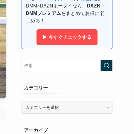
DMM×DAZNホーダイなら、
DAZN＋
DMMプレミアム
をまとめてお得に楽
しめる！
▶ 今すぐチェックする
カテゴリー
カ
テ
ゴ
リ
アーカイブ
ー