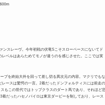
600m
ルヴァンスレーヴ。今年初戦の伏竜Sこそスローペースにないてド
のレベルはあらためてモノが違うのを感じさせた。ここでは実
カーブを終始大外を回って差し切る異次元の内容。マクリでも
だレースは驚愕の一言。2着だったドンフォルティスには前走
ィスもこの世代ではトップクラスのダート馬であり、それほど
で3着だったハセノパイロは東京ダービーを制しており、レース