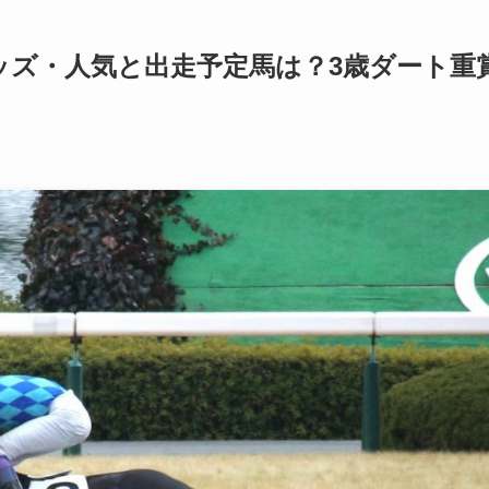
オッズ・人気と出走予定馬は？3歳ダート重