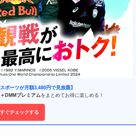
スポーツが月額3,480円で見放題】
N＋DMMプレミアム
をまとめてお得に楽しめる！
今すぐチェックする