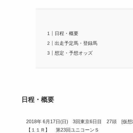
日程・概要
出走予定馬・登録馬
想定・予想オッズ
日程・概要
2018年 6月17日(日) 3回東京6日目 27頭 [仮
【１１Ｒ】 第23回ユニコーンＳ