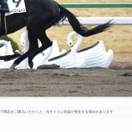
で商品をご購入いただくと、当サイトに収益が発生する場合があります