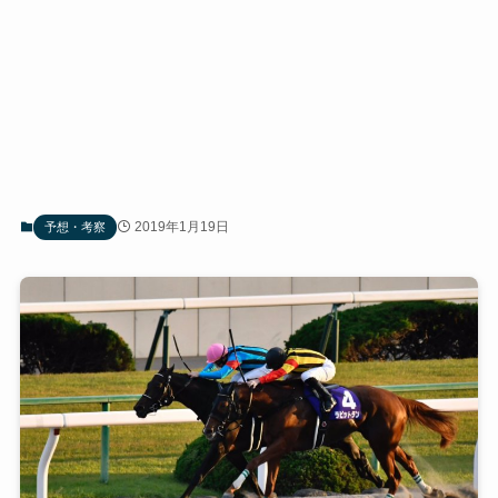
2019年1月19日
予想・考察