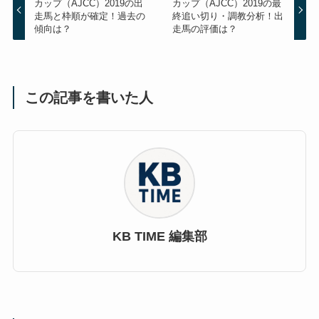
カップ（AJCC）2019の出
カップ（AJCC）2019の最
走馬と枠順が確定！過去の
終追い切り・調教分析！出
傾向は？
走馬の評価は？
この記事を書いた人
KB TIME 編集部