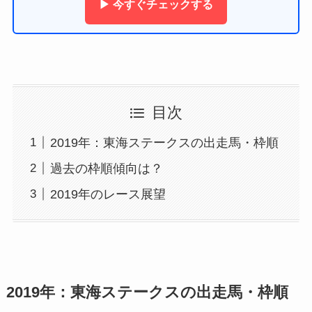
▶ 今すぐチェックする
目次
2019年：東海ステークスの出走馬・枠順
過去の枠順傾向は？
2019年のレース展望
2019年：東海ステークスの出走馬・枠順