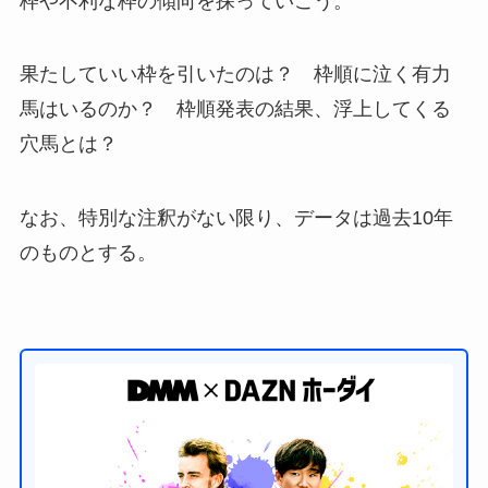
枠や不利な枠の傾向を探っていこう。
果たしていい枠を引いたのは？ 枠順に泣く有力
馬はいるのか？ 枠順発表の結果、浮上してくる
穴馬とは？
なお、特別な注釈がない限り、データは過去10年
のものとする。