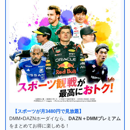
【スポーツが月3480円で見放題】
DMM×DAZNホーダイなら、
DAZN＋DMMプレミアム
をまとめてお得に楽しめる！