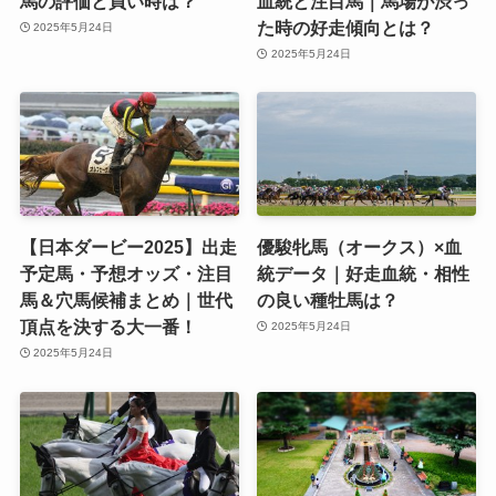
馬の評価と買い時は？
血統と注目馬｜馬場が渋っ
た時の好走傾向とは？
2025年5月24日
2025年5月24日
【日本ダービー2025】出走
優駿牝馬（オークス）×血
予定馬・予想オッズ・注目
統データ｜好走血統・相性
馬＆穴馬候補まとめ｜世代
の良い種牡馬は？
頂点を決する大一番！
2025年5月24日
2025年5月24日