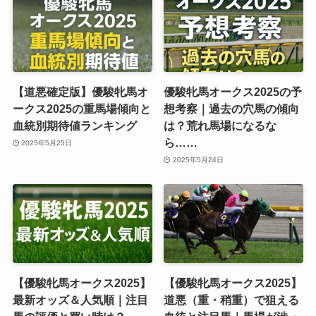
【道悪確定版】優駿牝馬オ
優駿牝馬オークス2025の予
ークス2025の重馬場傾向と
想考察｜過去の穴馬の傾向
血統別期待値ランキング
は？荒れ馬場になるな
ら……
2025年5月25日
2025年5月24日
【優駿牝馬オークス2025】
【優駿牝馬オークス2025】
最新オッズ＆人気順｜注目
道悪（重・稍重）で狙える