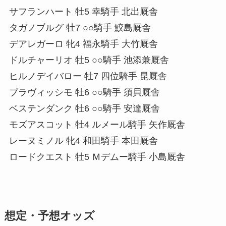
サフランハート 牡5 幸騎手 北出厩舎
タガノブルグ 牡7 ○○騎手 鮫島厩舎
デアレガーロ 牝4 福永騎手 大竹厩舎
ドルチャーリオ 牡5 ○○騎手 池添兼厩舎
ヒルノデイバロー 牡7 四位騎手 昆厩舎
ブラヴィッシモ 牡6 ○○騎手 須貝厩舎
ベステンダンク 牡6 ○○騎手 安達厩舎
モズアスコット 牡4 ルメール騎手 矢作厩舎
レーヌミノル 牝4 和田騎手 本田厩舎
ロードクエスト 牡5 Ｍデムー騎手 小島厩舎
想定・予想オッズ