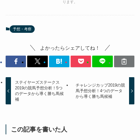
ります。
予想・考察
よかったらシェアしてね！
ステイヤーズステークス
チャレンジカップ2019の競
2019の競馬予想分析！5つ
馬予想分析！4つのデータ
のデータから導く勝ち馬候
から導く勝ち馬候補
補
この記事を書いた人