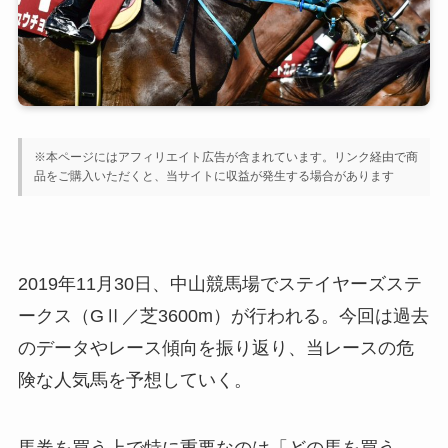
※本ページにはアフィリエイト広告が含まれています。リンク経由で商
品をご購入いただくと、当サイトに収益が発生する場合があります
2019年11月30日、中山競馬場でステイヤーズステ
ークス（GⅡ／芝3600m）が行われる。今回は過去
のデータやレース傾向を振り返り、当レースの危
険な人気馬を予想していく。
馬券を買う上で特に重要なのは「どの馬を買う