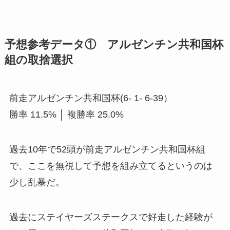
予想参考データ① アルゼンチン共和国杯
組の取捨選択
前走アルゼンチン共和国杯(6- 1- 6-39）
勝率 11.5% │ 複勝率 25.0%
過去10年で52頭が前走アルゼンチン共和国杯組
で、ここを無視して予想を組み立てるというのは
少し乱暴だ。
過去にステイヤーズステークスで好走した経験が