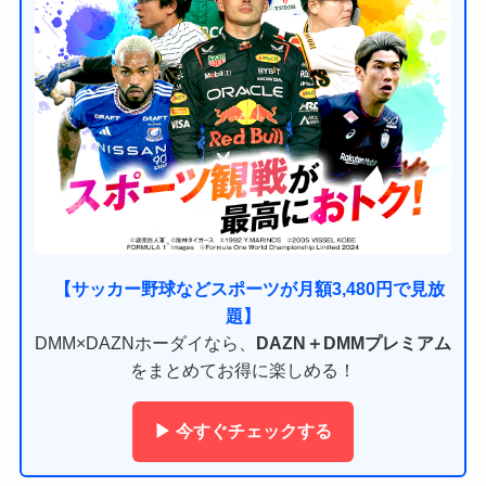
【サッカー野球などスポーツが月額3,480円で見放
題】
DMM×DAZNホーダイなら、
DAZN＋DMMプレミアム
をまとめてお得に楽しめる！
▶ 今すぐチェックする