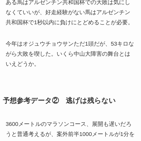
ある馬はアルゼンチン共和国杯での大敗は気にし
なくていいが、好走経験がない馬はアルゼンチン
共和国杯で1秒以内に負けにとどめることが必要。
今年はオジュウチョウサンただ1頭だが、53キロな
がら大敗を喫した。いくら中山大障害の舞台とは
いえどうか。
予想参考データ② 逃げは残らない
3600メートルのマラソンコース、展開も遅いだろ
うと普通考えるが、案外前半1000メートルが1分を