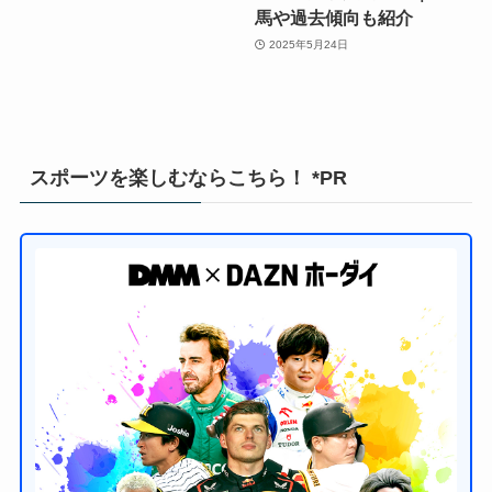
馬や過去傾向も紹介
2025年5月24日
スポーツを楽しむならこちら！ *PR