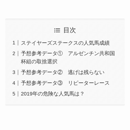
目次
ステイヤーズステークスの人気馬成績
予想参考データ① アルゼンチン共和国
杯組の取捨選択
予想参考データ② 逃げは残らない
予想参考データ③ リピーターレース
2019年の危険な人気馬は？