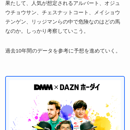
果たして、人気が想定されるアルバート、オジュ
ウチョウサン、チェスナットコート、メイショウ
テンゲン、リッジマンらの中で危険なのはどの馬
なのか。しっかり考察していこう。
過去10年間のデータを参考に予想を進めていく。