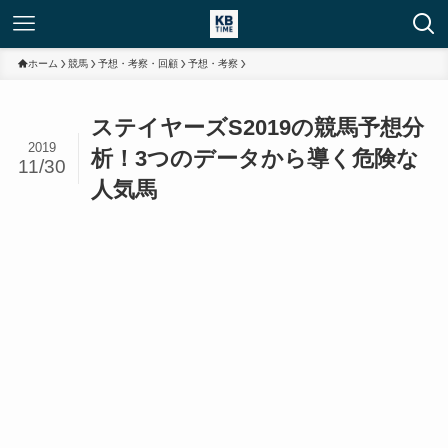
ホーム
競馬
予想・考察・回顧
予想・考察
ステイヤーズS2019の競馬予想分
2019
析！3つのデータから導く危険な
11/30
人気馬