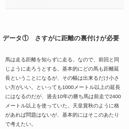
データ① さすがに距離の裏付けが必要
馬は走る距離を知らずに走る。なので、前回と同
じように走ろうとする。基本的にどの馬も距離延
長ということになるが、その幅は出来るだけ小さ
い方がいい。といっても1000メートル以上の延長
にはなるのだが、過去10年の勝ち馬は前走で2400
メートル以上を使っていた。天皇賞秋のように格
があれば問題はないが、基本的にはそこのあたり
で考えたい。