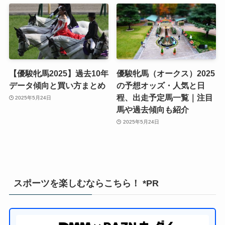
【優駿牝馬2025】過去10年
優駿牝馬（オークス）2025
データ傾向と買い方まとめ
の予想オッズ・人気と日
程、出走予定馬一覧｜注目
2025年5月24日
馬や過去傾向も紹介
2025年5月24日
スポーツを楽しむならこちら！ *PR