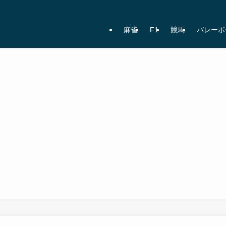
麻雀
F1
競馬
バレーボ