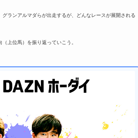
、グランアルマダらが出走するが、どんなレースが展開される
向（上位馬）を振り返っていこう。