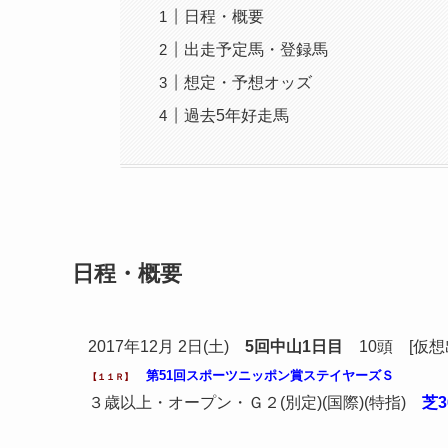
日程・概要
出走予定馬・登録馬
想定・予想オッズ
過去5年好走馬
日程・概要
2017年12月 2日(土)
5回中山1日目
10頭 [仮想
第51回スポーツニッポン賞ステイヤーズＳ
【１１Ｒ】
３歳以上・オープン・Ｇ２(別定)(国際)(特指)
芝3