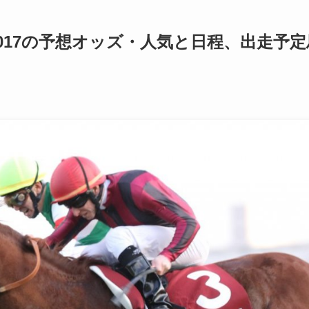
017の予想オッズ・人気と日程、出走予定