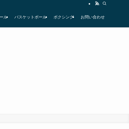
ール
バスケットボール
ボクシング
お問い合わせ