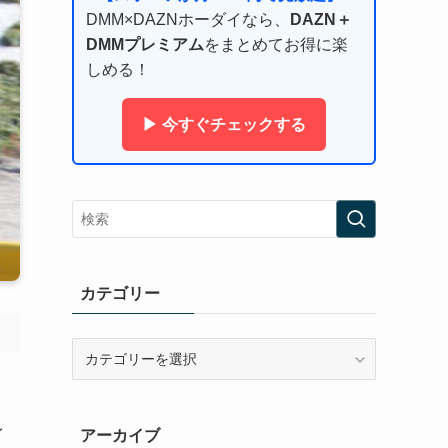
DMM×DAZNホーダイなら、
DAZN＋
DMMプレミアム
をまとめてお得に楽
しめる！
▶ 今すぐチェックする
カテゴリー
カ
テ
ゴ
リ
レ
アーカイブ
ー