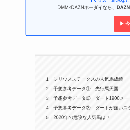
【サッカー野球など
DMM×DAZNホーダイなら、
DAZ
▶ 
シリウスステークスの人気馬成績
予想参考データ① 先行馬天国
予想参考データ② ダート1900メ
予想参考データ③ ダートが熱いス
2020年の危険な人気馬は？