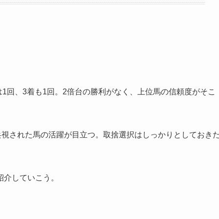
は1回、3着も1回。2倍台の勝利がなく、上位馬の信頼度がそこ
兵視された馬の活躍が目立つ。取捨選択はしっかりとしておき
紹介していこう。