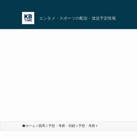
エンタメ・スポーツの配信・放送予定情報
ホーム
競馬
予想・考察・回顧
予想・考察