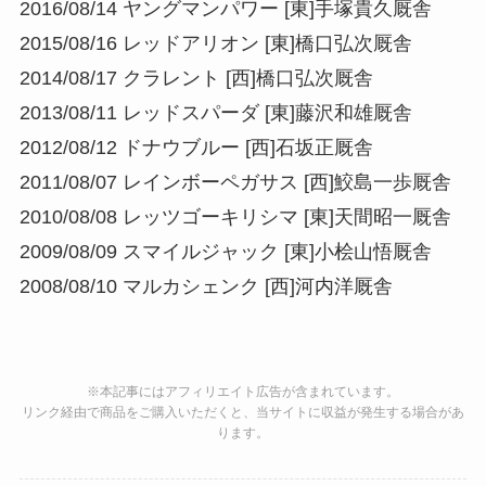
2016/08/14 ヤングマンパワー [東]手塚貴久厩舎
2015/08/16 レッドアリオン [東]橋口弘次厩舎
2014/08/17 クラレント [西]橋口弘次厩舎
2013/08/11 レッドスパーダ [東]藤沢和雄厩舎
2012/08/12 ドナウブルー [西]石坂正厩舎
2011/08/07 レインボーペガサス [西]鮫島一歩厩舎
2010/08/08 レッツゴーキリシマ [東]天間昭一厩舎
2009/08/09 スマイルジャック [東]小桧山悟厩舎
2008/08/10 マルカシェンク [西]河内洋厩舎
※本記事にはアフィリエイト広告が含まれています。
リンク経由で商品をご購入いただくと、当サイトに収益が発生する場合があ
ります。