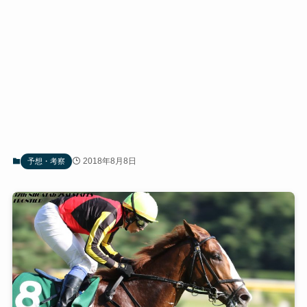
2018年8月8日
予想・考察