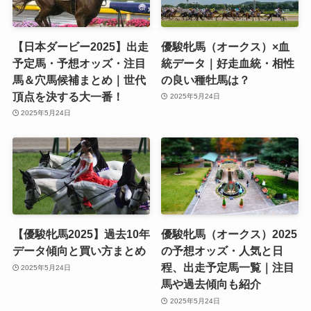
【日本ダービー2025】出走
優駿牝馬（オークス）×血
予定馬・予想オッズ・注目
統データ｜好走血統・相性
馬＆穴馬候補まとめ｜世代
の良い種牡馬は？
頂点を決する大一番！
2025年5月24日
2025年5月24日
【優駿牝馬2025】過去10年
優駿牝馬（オークス）2025
データ傾向と買い方まとめ
の予想オッズ・人気と日
程、出走予定馬一覧｜注目
2025年5月24日
馬や過去傾向も紹介
2025年5月24日