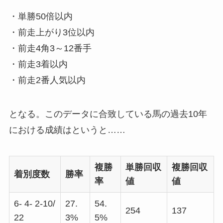
・単勝50倍以内
・前走上がり3位以内
・前走4角3～12番手
・前走3着以内
・前走2番人気以内
となる。このデータに合致している馬の過去10年
における成績はというと……
複勝
単勝回収
複勝回収
着別度数
勝率
率
値
値
6- 4- 2-10/
27.
54.
254
137
22
3%
5%