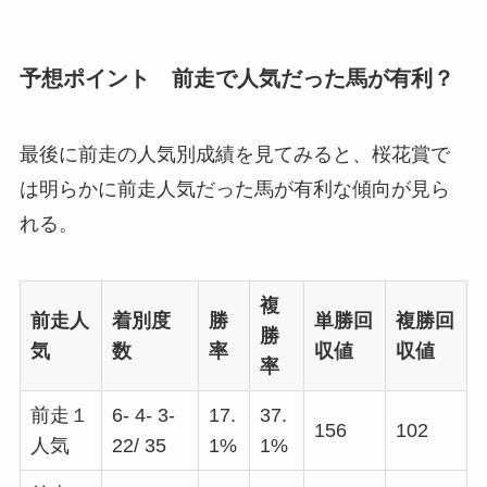
予想ポイント 前走で人気だった馬が有利？
最後に前走の人気別成績を見てみると、桜花賞で
は明らかに前走人気だった馬が有利な傾向が見ら
れる。
複
前走人
着別度
勝
単勝回
複勝回
勝
気
数
率
収値
収値
率
前走１
6- 4- 3-
17.
37.
156
102
人気
22/ 35
1%
1%