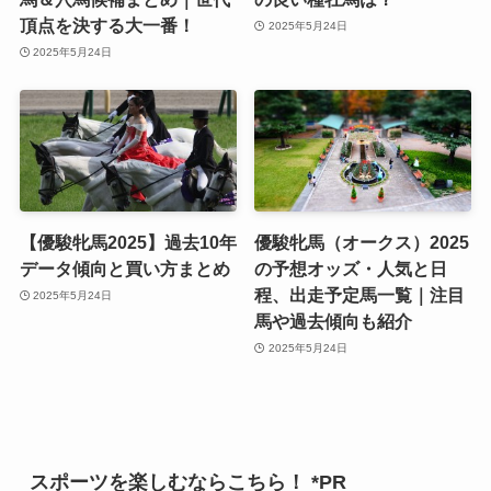
頂点を決する大一番！
2025年5月24日
2025年5月24日
【優駿牝馬2025】過去10年
優駿牝馬（オークス）2025
データ傾向と買い方まとめ
の予想オッズ・人気と日
程、出走予定馬一覧｜注目
2025年5月24日
馬や過去傾向も紹介
2025年5月24日
スポーツを楽しむならこちら！ *PR