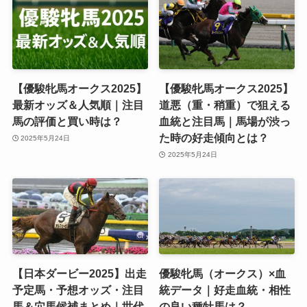
【優駿牝馬オークス2025】
【優駿牝馬オークス2025】
最新オッズ＆人気順｜注目
道悪（重・稍重）で狙える
馬の評価と買い時は？
血統と注目馬｜馬場が渋っ
た時の好走傾向とは？
2025年5月24日
2025年5月24日
【日本ダービー2025】出走
優駿牝馬（オークス）×血
予定馬・予想オッズ・注目
統データ｜好走血統・相性
馬＆穴馬候補まとめ｜世代
の良い種牡馬は？