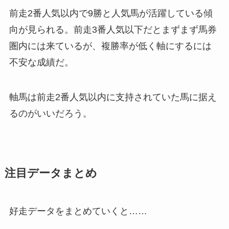
前走2番人気以内で9勝と人気馬が活躍している傾
向が見られる。前走3番人気以下だとまずまず馬券
圏内には来ているが、複勝率が低く軸にするには
不安な成績だ。
軸馬は前走2番人気以内に支持されていた馬に据え
るのがいいだろう。
注目データまとめ
好走データをまとめていくと……