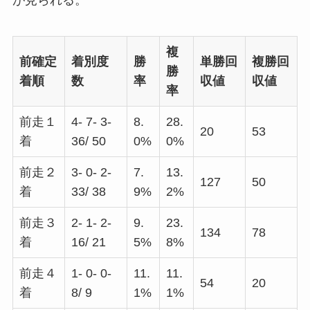
複
前確定
着別度
勝
単勝回
複勝回
勝
着順
数
率
収値
収値
率
前走１
4- 7- 3-
8.
28.
20
53
着
36/ 50
0%
0%
前走２
3- 0- 2-
7.
13.
127
50
着
33/ 38
9%
2%
前走３
2- 1- 2-
9.
23.
134
78
着
16/ 21
5%
8%
前走４
1- 0- 0-
11.
11.
54
20
着
8/ 9
1%
1%