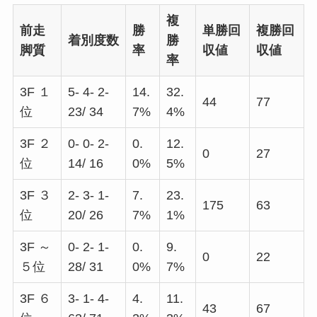
複
前走
勝
単勝回
複勝回
着別度数
勝
脚質
率
収値
収値
率
3F １
5- 4- 2-
14.
32.
44
77
位
23/ 34
7%
4%
3F ２
0- 0- 2-
0.
12.
0
27
位
14/ 16
0%
5%
3F ３
2- 3- 1-
7.
23.
175
63
位
20/ 26
7%
1%
3F ～
0- 2- 1-
0.
9.
0
22
５位
28/ 31
0%
7%
3F ６
3- 1- 4-
4.
11.
43
67