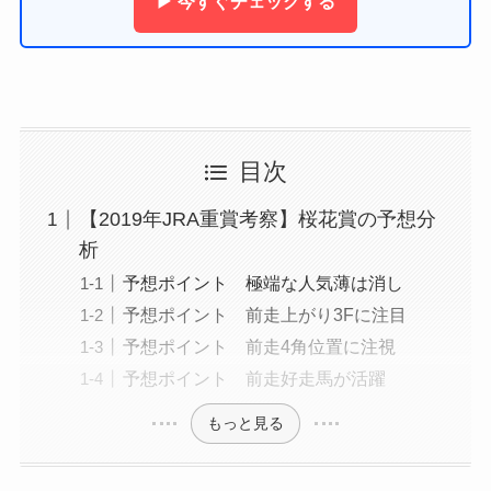
▶ 今すぐチェックする
目次
【2019年JRA重賞考察】桜花賞の予想分
析
予想ポイント 極端な人気薄は消し
予想ポイント 前走上がり3Fに注目
予想ポイント 前走4角位置に注視
予想ポイント 前走好走馬が活躍
もっと見る