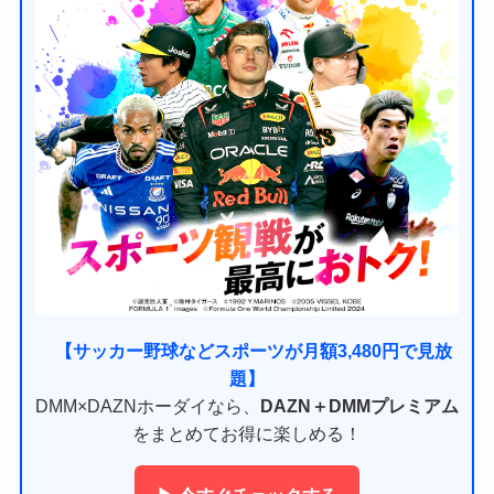
【サッカー野球などスポーツが月額3,480円で見放
題】
DMM×DAZNホーダイなら、
DAZN＋DMMプレミアム
をまとめてお得に楽しめる！