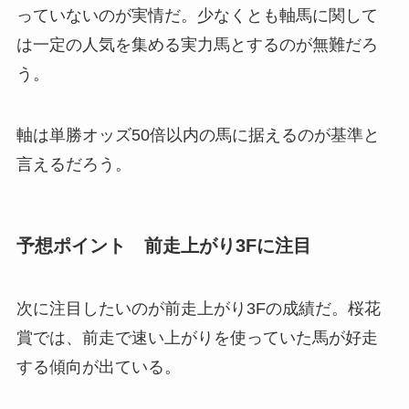
っていないのが実情だ。少なくとも軸馬に関して
は一定の人気を集める実力馬とするのが無難だろ
う。
軸は単勝オッズ50倍以内の馬に据えるのが基準と
言えるだろう。
予想ポイント 前走上がり3Fに注目
次に注目したいのが前走上がり3Fの成績だ。桜花
賞では、前走で速い上がりを使っていた馬が好走
する傾向が出ている。