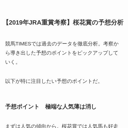
【2019年JRA重賞考察】桜花賞の予想分析
競馬TIMESでは過去のデータを徹底分析。考察か
ら導き出した予想のポイントをピックアップして
いく。
以下が特に注目したい予想のポイントだ。
予想ポイント 極端な人気薄は消し
まずは人気の傾向から。桜花賞では人気馬も好走