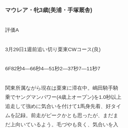
マウレア・牝3歳(美浦・手塚厩舎)
評価A
3月29日1週前追い切り栗東CWコース(良)
6F82秒4―66秒4―51秒2―37秒7―11秒7
関東所属ながら現在は栗東に滞在中。嶋田騎手騎
乗でヤングマンパワー(4歳上オープン)を1.0秒以上
追走して強めに気合いを付けて1馬身先着、好タイ
ムを記録。前走がピークかとも思ったが、まだま
だ上向いているよう。毛づやも良く、気合いを入