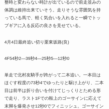
整時と変わらない時計が出ているので前走並みの
体調は維持出来ていそう。走りそうな雰囲気を持
っている馬で、軽く気合いを入れると一瞬でトッ
プギアに入る反応の良さを見せている。
4月4日最終追い切り栗東坂路(良)
4F54秒2―39秒4―25秒5―12秒0
単走で北村友騎手が跨がって二本追い。一本目は
ほぐす程度の73秒4でゆったりと駆け上がり、二本
目は前半は折り合いを付けてじっくりとためる形
で走り、ラスト1Fでの鞍上のゴーサインに応えて
末脚を爆発させ12秒0でフィニッシュ。ゴーサイン