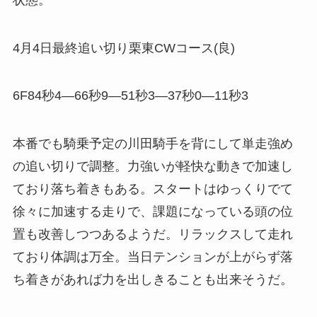
4月4日最終追い切り栗東CWコース(良)
6F84秒4―66秒9―51秒3―37秒0―11秒3
本番でも騎乗予定の川田騎手を背にして単走強め
の追い切りで調整。力強いが軽快な動きで加速し
ており落ち着きもある。スタートはゆっくりでて
徐々に加速する走りで、課題になっている頭の位
置も改善しつつあるようだ。リラックスして走れ
ており体調は万全。当日テンションが上がらず落
ち着きがあれば力を出しきることも出来そうだ。