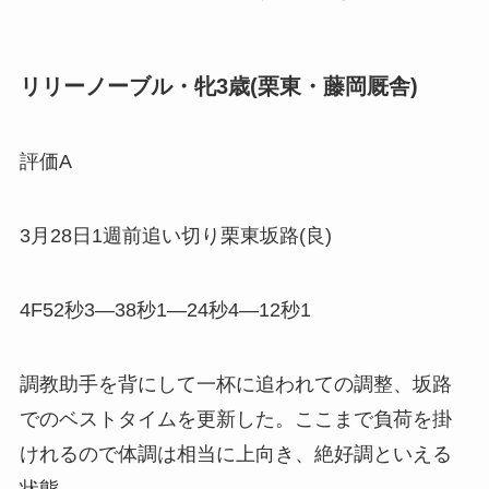
リリーノーブル・牝3歳(栗東・藤岡厩舎)
評価A
3月28日1週前追い切り栗東坂路(良)
4F52秒3―38秒1―24秒4―12秒1
調教助手を背にして一杯に追われての調整、坂路
でのベストタイムを更新した。ここまで負荷を掛
けれるので体調は相当に上向き、絶好調といえる
状態。