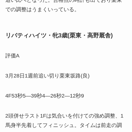
での調整はうまくいっている。
リバティハイツ・牝3歳(栗東・高野厩舎)
評価A
3月28日1週前追い切り栗東坂路(良)
4F53秒5―39秒4―26秒2―12秒9
2頭併せラスト1Fは気合いを付けての強め調整、1
馬身半先着してフィニッシュ。タイムは前走の調