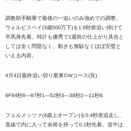
調教助手騎乗で最後の一追いのみ強めでの調整。
ウォルビスベイ(3歳500万下)を1.8秒差追い掛けて
半馬身先着。時計も優秀で1週前の仕上がり具合と
しては全く問題なく、動きも無駄なくほぼ完璧と
いえる内容。
4月4日最終追い切り栗東CWコース(良)
6F84秒6―67秒1―52秒3―38秒2―11秒6
フェルメッツァ(4歳上オープン)を0.4秒差追走し、
直線で内に入って余裕を持って0.1秒先着。道中は