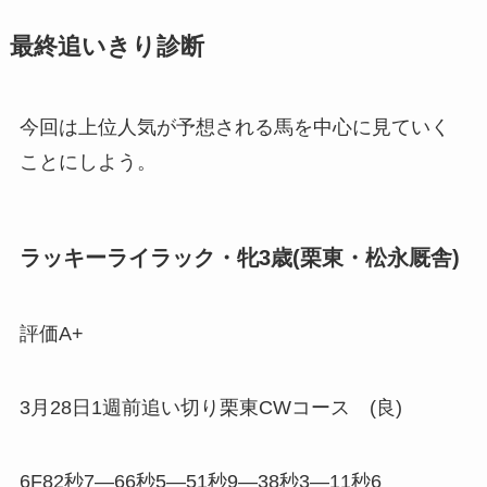
最終追いきり診断
今回は上位人気が予想される馬を中心に見ていく
ことにしよう。
ラッキーライラック・牝3歳(栗東・松永厩舎)
評価A+
3月28日1週前追い切り栗東CWコース (良)
6F82秒7―66秒5―51秒9―38秒3―11秒6