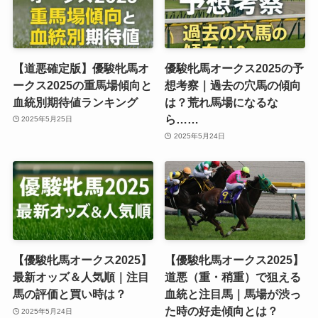
【道悪確定版】優駿牝馬オ
優駿牝馬オークス2025の予
ークス2025の重馬場傾向と
想考察｜過去の穴馬の傾向
血統別期待値ランキング
は？荒れ馬場になるな
ら……
2025年5月25日
2025年5月24日
【優駿牝馬オークス2025】
【優駿牝馬オークス2025】
最新オッズ＆人気順｜注目
道悪（重・稍重）で狙える
馬の評価と買い時は？
血統と注目馬｜馬場が渋っ
た時の好走傾向とは？
2025年5月24日