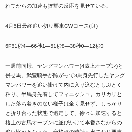
れてからの加速も抜群の反応を見せている。
4月5日最終追い切り栗東CWコース(良)
6F81秒4―66秒1―51秒8―38秒0―12秒0
一週前同様、ヤングマンパワー(4歳上オープン)と
併せ馬。武豊騎手が跨がって3馬身先行したヤング
マンパワーを追い掛けて内に入り込むとしぶとく
粘り、半馬身先着してフィニッシュ。カリカリと
した落ち着きのない様子は全く見せず、しっかり
と折り合った状態で追走して、徐々に加速すると
格上の古馬オープンに並びかけて本番さながらの
追い比べとなった。合格点の時計も出ており栗東