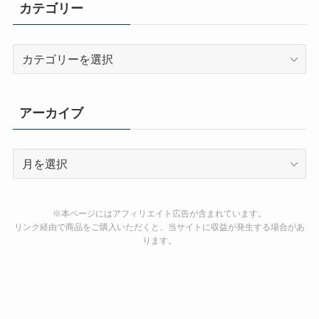
カテゴリー
カ
テ
ゴ
リ
アーカイブ
ー
ア
ー
カ
イ
※本ページにはアフィリエイト広告が含まれています。
ブ
リンク経由で商品をご購入いただくと、当サイトに収益が発生する場合があ
ります。