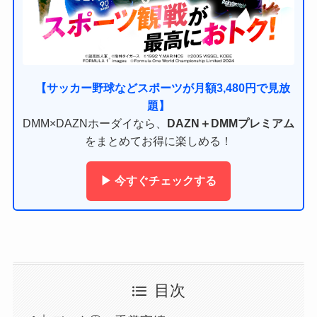
【サッカー野球などスポーツが月額3,480円で見放
題】
DMM×DAZNホーダイなら、
DAZN＋DMMプレミアム
をまとめてお得に楽しめる！
▶ 今すぐチェックする
目次