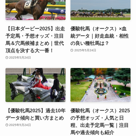
【日本ダービー2025】出走
優駿牝馬（オークス）×血
予定馬・予想オッズ・注目
統データ｜好走血統・相性
馬＆穴馬候補まとめ｜世代
の良い種牡馬は？
頂点を決する大一番！
2025年5月24日
2025年5月24日
【優駿牝馬2025】過去10年
優駿牝馬（オークス）2025
データ傾向と買い方まとめ
の予想オッズ・人気と日
程、出走予定馬一覧｜注目
2025年5月24日
馬や過去傾向も紹介