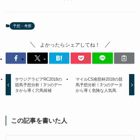
予想・考察
よかったらシェアしてね！
サウジアラビアRC2018の
マイルCS南部杯2018の競
競馬予想分析！3つのデー
馬予想分析！3つのデータ
タから導く穴馬候補
から導く危険な人気馬
この記事を書いた人