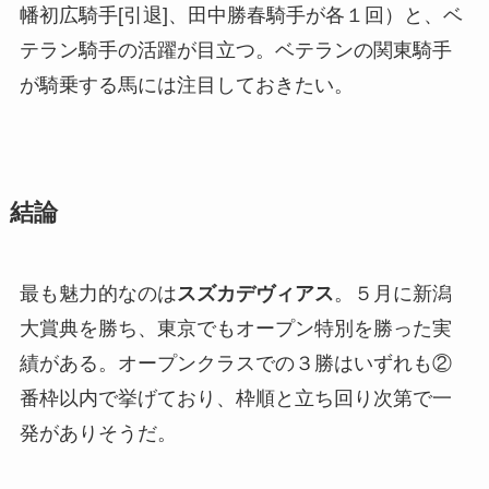
幡初広騎手[引退]、田中勝春騎手が各１回）と、ベ
テラン騎手の活躍が目立つ。ベテランの関東騎手
が騎乗する馬には注目しておきたい。
結論
最も魅力的なのは
スズカデヴィアス
。５月に新潟
大賞典を勝ち、東京でもオープン特別を勝った実
績がある。オープンクラスでの３勝はいずれも②
番枠以内で挙げており、枠順と立ち回り次第で一
発がありそうだ。