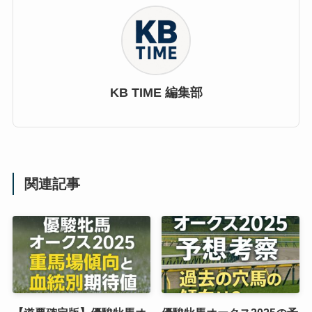
KB TIME 編集部
関連記事