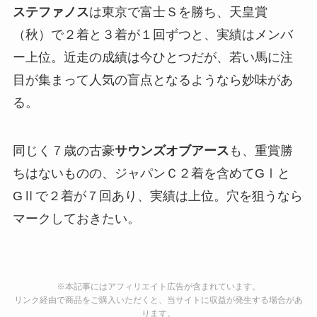
ステファノス
は東京で富士Ｓを勝ち、天皇賞
（秋）で２着と３着が１回ずつと、実績はメンバ
ー上位。近走の成績は今ひとつだが、若い馬に注
目が集まって人気の盲点となるようなら妙味があ
る。
同じく７歳の古豪
サウンズオブアース
も、重賞勝
ちはないものの、ジャパンＣ２着を含めてGⅠと
GⅡで２着が７回あり、実績は上位。穴を狙うなら
マークしておきたい。
※本記事にはアフィリエイト広告が含まれています。
リンク経由で商品をご購入いただくと、当サイトに収益が発生する場合があ
ります。