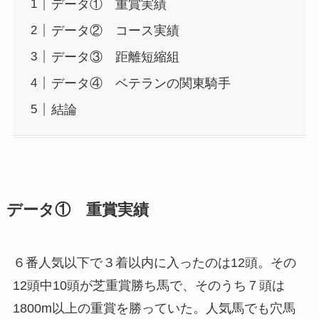
データ① 重賞実績
データ② コース実績
データ③ 距離短縮組
データ④ ベテランの関東騎手
結論
データ① 重賞実績
６番人気以下で３着以内に入ったのは12頭。その
12頭中10頭が芝重賞勝ち馬で、そのうち７頭は
1800m以上の重賞を勝っていた。人気馬でも穴馬