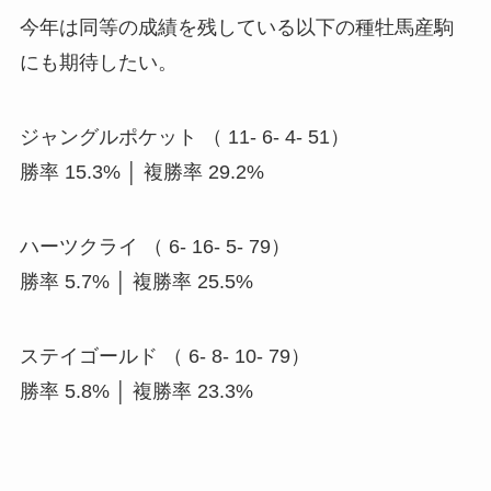
今年は同等の成績を残している以下の種牡馬産駒
にも期待したい。
ジャングルポケット （ 11- 6- 4- 51）
勝率 15.3% │ 複勝率 29.2%
ハーツクライ （ 6- 16- 5- 79）
勝率 5.7% │ 複勝率 25.5%
ステイゴールド （ 6- 8- 10- 79）
勝率 5.8% │ 複勝率 23.3%