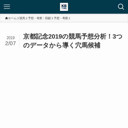
ホーム
競馬
予想・考察・回顧
予想・考察
京都記念2019の競馬予想分析！3つ
2019
2/07
のデータから導く穴馬候補