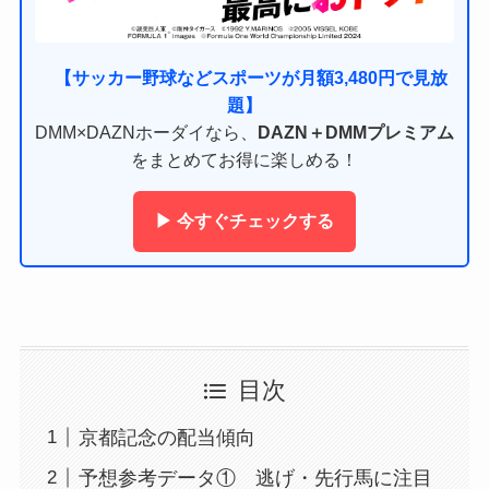
【サッカー野球などスポーツが月額3,480円で見放
題】
DMM×DAZNホーダイなら、
DAZN＋DMMプレミアム
をまとめてお得に楽しめる！
▶ 今すぐチェックする
目次
京都記念の配当傾向
予想参考データ① 逃げ・先行馬に注目