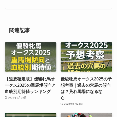
関連記事
【道悪確定版】優駿牝馬オ
優駿牝馬オークス2025の予
ークス2025の重馬場傾向と
想考察｜過去の穴馬の傾向
血統別期待値ランキング
は？荒れ馬場になるな
ら……
2025年5月25日
2025年5月24日