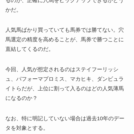
るのが、正確に穴馬をピックアップできるかどう
かだ。
人気馬ばかり買っていても馬券では勝てない。穴
馬選定の精度を高めることが、馬券で勝つことに
直結してくるのだ。
今回、人気が想定されるのはステイフーリッシ
ュ、パフォーマプロミス、マカヒキ、ダンビュラ
イトらだが、上位に割って入るのはどの人気薄馬
になるのか？
なお、特に明記していない場合は過去10年のデー
タを対象とする。