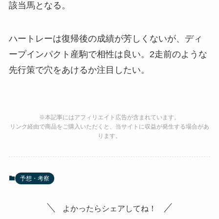
該当馬となる。
ハートレーは復帰後の成績が芳しくないが、ディ
ープインパクト産駒で相性は良い。2走前のような
先行策で穴をあけるか注目したい。
※本記事にはアフィリエイト広告が含まれています。
リンク経由で商品をご購入いただくと、当サイトに収益が発生する場合があ
ります。
予想・考察
よかったらシェアしてね！