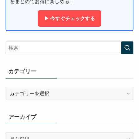
をまとめてお得に楽しめる！
▶ 今すぐチェックする
カテゴリー
カ
テ
ゴ
リ
アーカイブ
ー
ア