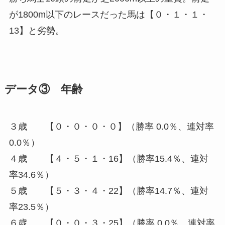
が1800m以下のレースだった馬は【０・１・１・
13】と劣勢。
データ③ 年齢
３歳 【０・０・０・０】（勝率 0.0％、連対率
0.0％）
４歳 【４・５・１・16】（勝率15.4％、連対
率34.6％）
５歳 【５・３・４・22】（勝率14.7％、連対
率23.5％）
６歳 【０・０・３・25】（勝率 0.0％、連対率