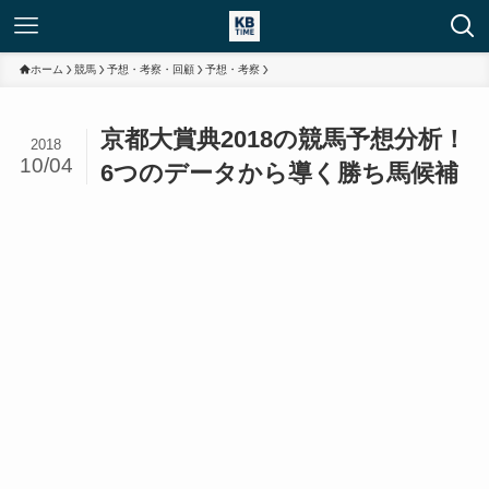
ホーム
競馬
予想・考察・回顧
予想・考察
京都大賞典2018の競馬予想分析！
2018
10/04
6つのデータから導く勝ち馬候補