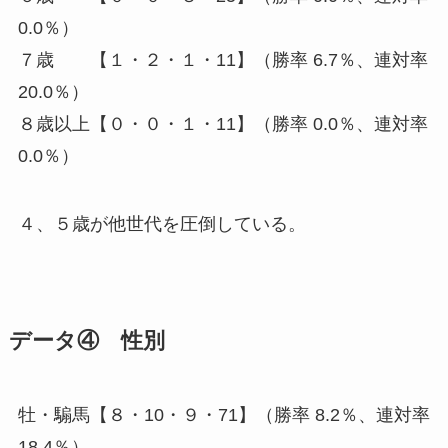
0.0％）
７歳 【１・２・１・11】（勝率 6.7％、連対率
20.0％）
８歳以上【０・０・１・11】（勝率 0.0％、連対率
0.0％）
４、５歳が他世代を圧倒している。
データ④ 性別
牡・騸馬【８・10・９・71】（勝率 8.2％、連対率
18.4％）