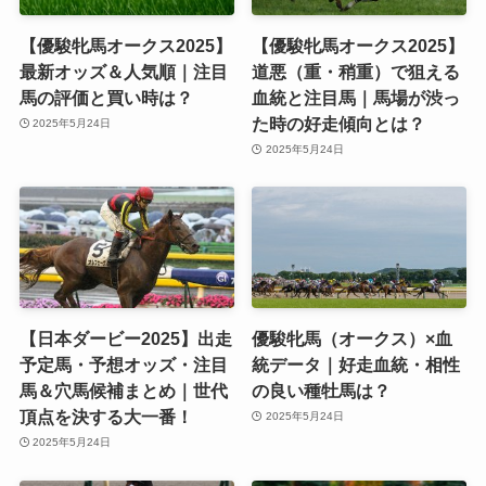
【優駿牝馬オークス2025】
【優駿牝馬オークス2025】
最新オッズ＆人気順｜注目
道悪（重・稍重）で狙える
馬の評価と買い時は？
血統と注目馬｜馬場が渋っ
た時の好走傾向とは？
2025年5月24日
2025年5月24日
【日本ダービー2025】出走
優駿牝馬（オークス）×血
予定馬・予想オッズ・注目
統データ｜好走血統・相性
馬＆穴馬候補まとめ｜世代
の良い種牡馬は？
頂点を決する大一番！
2025年5月24日
2025年5月24日