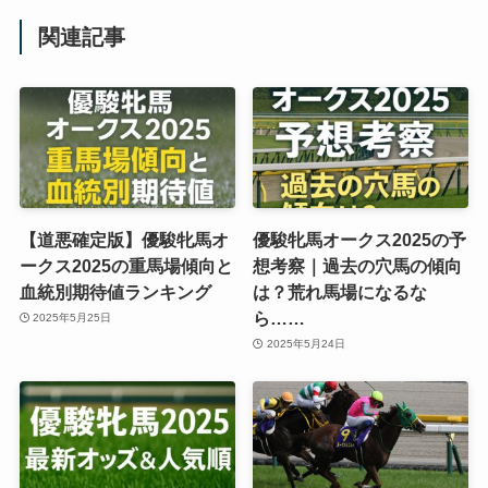
関連記事
【道悪確定版】優駿牝馬オ
優駿牝馬オークス2025の予
ークス2025の重馬場傾向と
想考察｜過去の穴馬の傾向
血統別期待値ランキング
は？荒れ馬場になるな
ら……
2025年5月25日
2025年5月24日