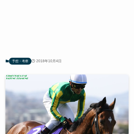
2018年10月4日
予想・考察