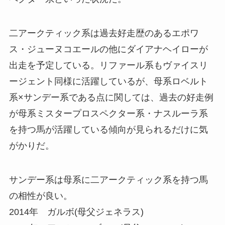
二アークティック系は過去好走歴のあるエポワ
ス・ジューヌコエールの他にダイアナヘイローが
出走を予定している。リファール系もヴァイスリ
ージェント同様に活躍しているが、母系ロベルト
系×サンデー系である点に関しては、過去の好走例
が母系ミスタープロスペクター系・ナスルーラ系
を持つ馬が活躍している傾向が見られるだけに気
がかりだ。
サンデー系は母系に二アークティック系を持つ馬
の相性が良い。
2014年 ガルボ(母父ジェネラス)