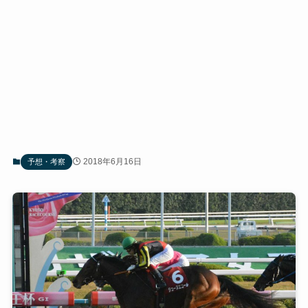
2018年6月16日
予想・考察