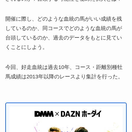
開催に際し、どのような血統の馬がいい成績を残
しているのか、同コースでどのような血統の馬が
台頭しているのか、過去のデータをもとに見てい
くことにしよう。
今回、好走血統は過去10年、コース・距離別種牡
馬成績は2013年以降のレースより集計を行った。