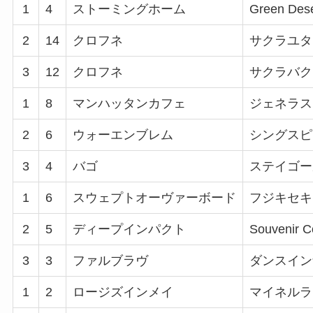
1
4
ストーミングホーム
Green Dese
2
14
クロフネ
サクラユタ
3
12
クロフネ
サクラバク
1
8
マンハッタンカフェ
ジェネラス
2
6
ウォーエンブレム
シングスピ
3
4
バゴ
ステイゴー
1
6
スウェプトオーヴァーボード
フジキセキ
2
5
ディープインパクト
Souvenir C
3
3
ファルブラヴ
ダンスイン
1
2
ロージズインメイ
マイネルラ