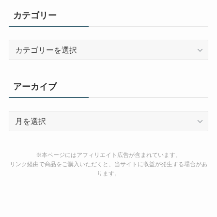
カテゴリー
カ
テ
ゴ
リ
アーカイブ
ー
ア
ー
カ
イ
※本ページにはアフィリエイト広告が含まれています。
ブ
リンク経由で商品をご購入いただくと、当サイトに収益が発生する場合があ
ります。