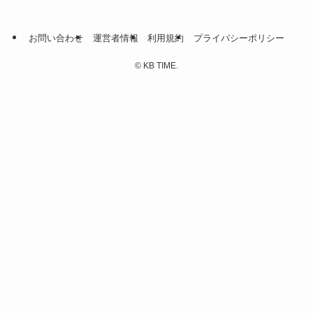
お問い合わせ
運営者情報
利用規約
プライバシーポリシー
©
KB TIME.