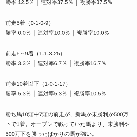
勝率 12.5％ │ 連対率37.5％ │ 複勝率37.5％
前走5着（0-1-0-9）
勝率 0.0％ │ 連対率10.0％ │ 複勝率10.0％
前走6～9着（1-1-3-25）
勝率 3.3％ │ 連対率6.7％ │ 複勝率16.7％
前走10着以下（1-0-1-17）
勝率 5.3％ │ 連対率5.3％ │ 複勝率10.5％
勝ち馬10頭中7頭の前走が、新馬か未勝利か500万
下で1着。オープンで戦っていた馬より、未勝利や
500万下を勝ったばかりの馬が強い。