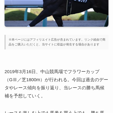
※本ページにはアフィリエイト広告が含まれています。リンク経由で商
品をご購入いただくと、当サイトに収益が発生する場合があります
2019年3月16日、中山競馬場でフラワーカップ
（GⅢ／芝1800m）が行われる。今回は過去のデー
タやレース傾向を振り返り、当レースの勝ち馬候
補を予想していく。
レースを楽しむ上でも馬券を買う上でも、勝ち馬