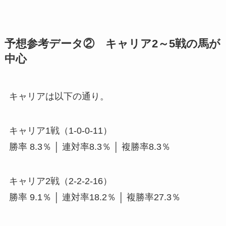
予想参考データ② キャリア2～5戦の馬が
中心
キャリアは以下の通り。
キャリア1戦（1-0-0-11）
勝率 8.3％ │ 連対率8.3％ │ 複勝率8.3％
キャリア2戦（2-2-2-16）
勝率 9.1％ │ 連対率18.2％ │ 複勝率27.3％