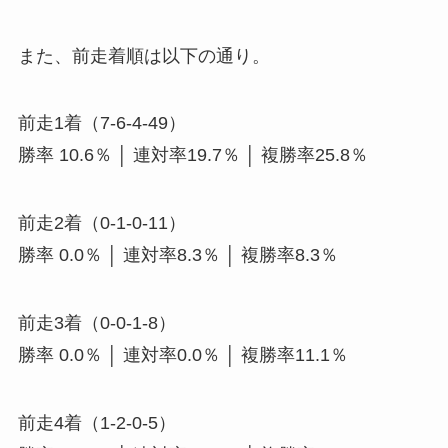
また、前走着順は以下の通り。
前走1着（7-6-4-49）
勝率 10.6％ │ 連対率19.7％ │ 複勝率25.8％
前走2着（0-1-0-11）
勝率 0.0％ │ 連対率8.3％ │ 複勝率8.3％
前走3着（0-0-1-8）
勝率 0.0％ │ 連対率0.0％ │ 複勝率11.1％
前走4着（1-2-0-5）