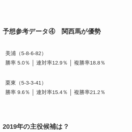
予想参考データ④ 関西馬が優勢
美浦（5-8-6-82）
勝率 5.0％ │ 連対率12.9％ │ 複勝率18.8％
栗東（5-3-3-41）
勝率 9.6％ │ 連対率15.4％ │ 複勝率21.2％
2019年の主役候補は？