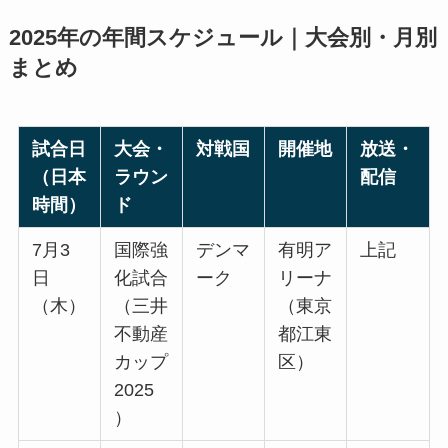
2025年の年間スケジュール｜大会別・月別
まとめ
試合日
大会・
対戦国
開催地
放送・
（日本
ラウン
配信
時間）
ド
7月3
国際強
デンマ
有明ア
上記
日
化試合
ーク
リーナ
（木）
（三井
（東京
不動産
都江東
カップ
区）
2025
）