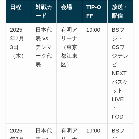
日程
対戦カ
会場
TIP‑O
放送・
ード
FF
配信
2025
日本代
有明ア
19:00
BSフ
年7月
表 vs
リーナ
ジ・
3日
デンマ
（東京
CSフ
（木）
ーク代
都江東
ジテレ
表
区）
ビ
NEXT
バスケ
ット
LIVE
・
FOD
2025
日本代
有明ア
19:00
BSフ