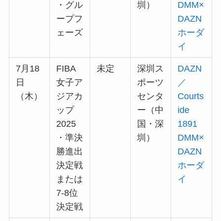
・グル
圳）
DMM×
ープフ
DAZN
ェーズ
ホーダ
イ
7月18
FIBA
未定
深圳ス
DAZN
日
女子ア
ポーツ
／
（木）
ジアカ
センタ
Courts
ップ
ー（中
ide
2025
国・深
1891
・準決
圳）
DMM×
勝進出
DAZN
決定戦
ホーダ
または
イ
7-8位
決定戦