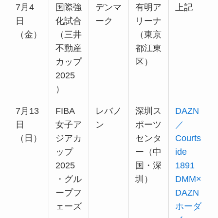
7月4
国際強
デンマ
有明ア
上記
日
化試合
ーク
リーナ
（金）
（三井
（東京
不動産
都江東
カップ
区）
2025
）
7月13
FIBA
レバノ
深圳ス
DAZN
日
女子ア
ン
ポーツ
／
（日）
ジアカ
センタ
Courts
ップ
ー（中
ide
2025
国・深
1891
・グル
圳）
DMM×
ープフ
DAZN
ェーズ
ホーダ