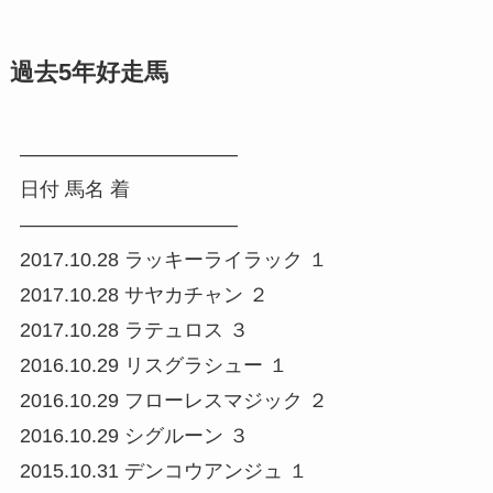
過去5年好走馬
———————————
日付 馬名 着
———————————
2017.10.28 ラッキーライラック １
2017.10.28 サヤカチャン ２
2017.10.28 ラテュロス ３
2016.10.29 リスグラシュー １
2016.10.29 フローレスマジック ２
2016.10.29 シグルーン ３
2015.10.31 デンコウアンジュ １