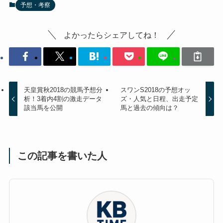
予想・考察
よかったらシェアしてね！
天皇賞秋2018の競馬予想分
スワンS2018の予想オッ
析！3着内4割の激走データ
ズ・人気と日程、出走予定
該当馬を公開
馬と過去の傾向は？
この記事を書いた人