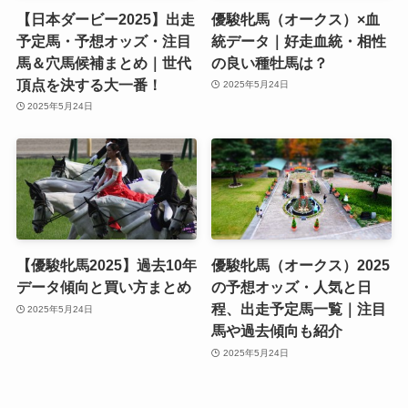
【日本ダービー2025】出走
優駿牝馬（オークス）×血
予定馬・予想オッズ・注目
統データ｜好走血統・相性
馬＆穴馬候補まとめ｜世代
の良い種牡馬は？
頂点を決する大一番！
2025年5月24日
2025年5月24日
【優駿牝馬2025】過去10年
優駿牝馬（オークス）2025
データ傾向と買い方まとめ
の予想オッズ・人気と日
程、出走予定馬一覧｜注目
2025年5月24日
馬や過去傾向も紹介
2025年5月24日