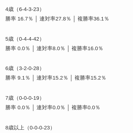
4歳（6-4-3-23）
勝率 16.7％ │ 連対率27.8％ │ 複勝率36.1％
5歳（0-4-4-42）
勝率 0.0％ │ 連対率8.0％ │ 複勝率16.0％
6歳（3-2-0-28）
勝率 9.1％ │ 連対率15.2％ │ 複勝率15.2％
7歳（0-0-0-19）
勝率 0.0％ │ 連対率0.0％ │ 複勝率0.0％
8歳以上（0-0-0-23）