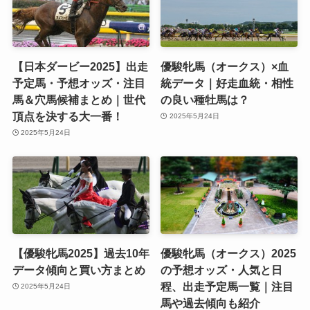
【日本ダービー2025】出走
優駿牝馬（オークス）×血
予定馬・予想オッズ・注目
統データ｜好走血統・相性
馬＆穴馬候補まとめ｜世代
の良い種牡馬は？
頂点を決する大一番！
2025年5月24日
2025年5月24日
【優駿牝馬2025】過去10年
優駿牝馬（オークス）2025
データ傾向と買い方まとめ
の予想オッズ・人気と日
程、出走予定馬一覧｜注目
2025年5月24日
馬や過去傾向も紹介