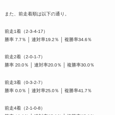
また、前走着順は以下の通り。
前走1着（2-3-4-17）
勝率 7.7％ │ 連対率19.2％ │ 複勝率34.6％
前走2着（2-0-1-7）
勝率 20.0％ │ 連対率20.0％ │ 複勝率30.0％
前走3着（0-3-2-7）
勝率 0.0％ │ 連対率25.0％ │ 複勝率41.7％
前走4着（2-1-0-8）