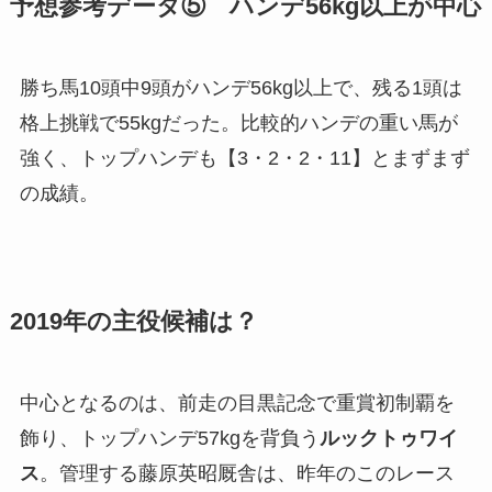
予想参考データ⑤ ハンデ56kg以上が中心
勝ち馬10頭中9頭がハンデ56kg以上で、残る1頭は
格上挑戦で55kgだった。比較的ハンデの重い馬が
強く、トップハンデも【3・2・2・11】とまずまず
の成績。
2019年の主役候補は？
中心となるのは、前走の目黒記念で重賞初制覇を
飾り、トップハンデ57kgを背負う
ルックトゥワイ
ス
。管理する藤原英昭厩舎は、昨年のこのレース