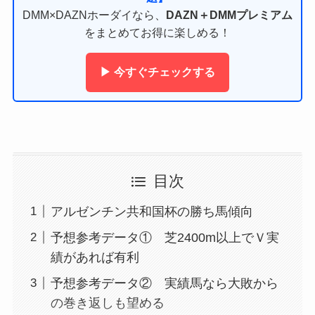
DMM×DAZNホーダイなら、
DAZN＋DMMプレミアム
をまとめてお得に楽しめる！
▶ 今すぐチェックする
目次
アルゼンチン共和国杯の勝ち馬傾向
予想参考データ① 芝2400m以上でＶ実
績があれば有利
予想参考データ② 実績馬なら大敗から
の巻き返しも望める