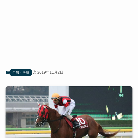
2019年11月2日
予想・考察