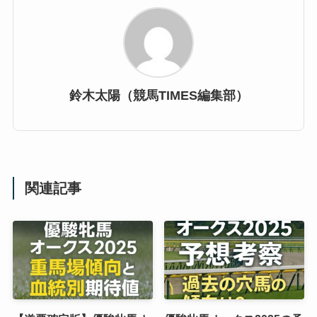
鈴木太陽（競馬TIMES編集部）
関連記事