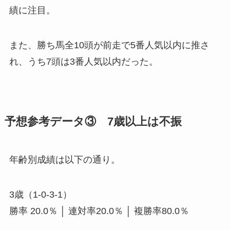
績に注目。
また、勝ち馬全10頭が前走で5番人気以内に推さ
れ、うち7頭は3番人気以内だった。
予想参考データ③ 7歳以上は不振
年齢別成績は以下の通り。
3歳（1-0-3-1）
勝率 20.0％ │ 連対率20.0％ │ 複勝率80.0％