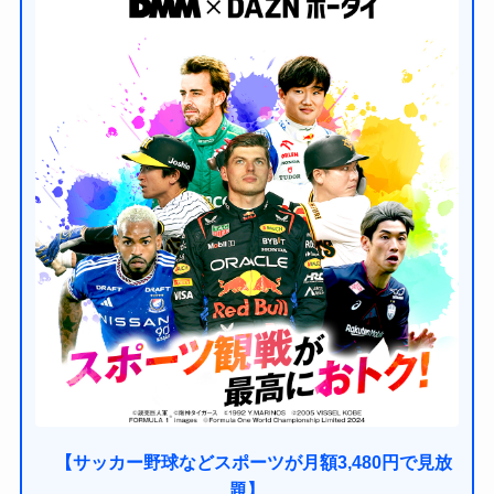
【サッカー野球などスポーツが月額3,480円で見放
題】