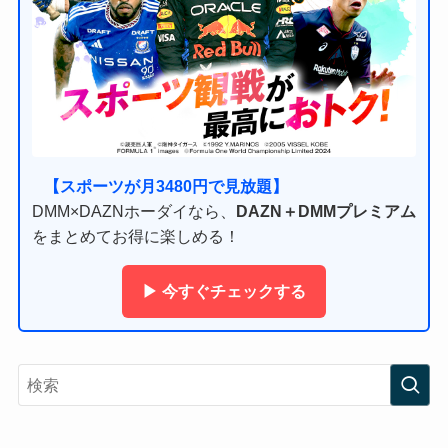
【スポーツが月3480円で見放題】
DMM×DAZNホーダイなら、
DAZN＋DMMプレミアム
をまとめてお得に楽しめる！
▶ 今すぐチェックする