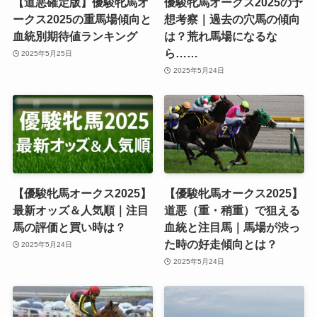
【道悪確定版】優駿牝馬オ
優駿牝馬オークス2025の予
ークス2025の重馬場傾向と
想考察｜過去の穴馬の傾向
血統別期待値ランキング
は？荒れ馬場になるな
ら……
2025年5月25日
2025年5月24日
【優駿牝馬オークス2025】
【優駿牝馬オークス2025】
最新オッズ＆人気順｜注目
道悪（重・稍重）で狙える
馬の評価と買い時は？
血統と注目馬｜馬場が渋っ
た時の好走傾向とは？
2025年5月24日
2025年5月24日