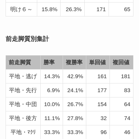
明け６～
15.8%
26.3%
171
65
前走脚質別集計
前走脚質
勝率
複勝率
単回値
複回値
平地・逃げ
14.3%
42.9%
161
181
平地・先行
6.9%
24.1%
177
83
平地・中団
10.0%
26.7%
154
64
平地・後方
11.1%
27.8%
32
74
平地・ﾏｸﾘ
33.3%
33.3%
96
46