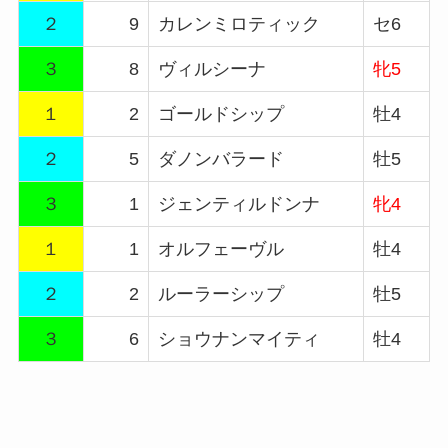
２
9
カレンミロティック
セ6
３
8
ヴィルシーナ
牝5
１
2
ゴールドシップ
牡4
２
5
ダノンバラード
牡5
３
1
ジェンティルドンナ
牝4
１
1
オルフェーヴル
牡4
２
2
ルーラーシップ
牡5
３
6
ショウナンマイティ
牡4