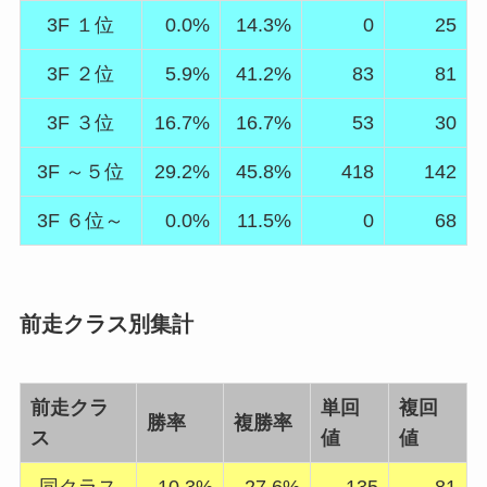
3F １位
0.0%
14.3%
0
25
3F ２位
5.9%
41.2%
83
81
3F ３位
16.7%
16.7%
53
30
3F ～５位
29.2%
45.8%
418
142
3F ６位～
0.0%
11.5%
0
68
前走クラス別集計
前走クラ
単回
複回
勝率
複勝率
ス
値
値
同クラス
10.3%
27.6%
135
81