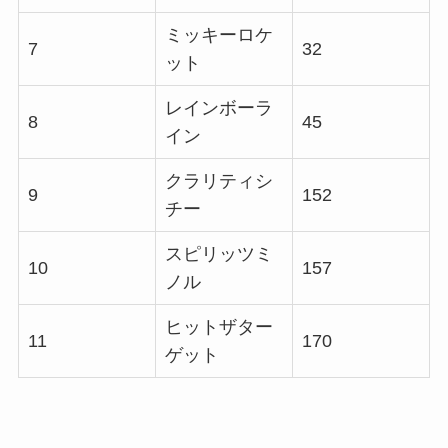
ミッキーロケ
7
32
ット
レインボーラ
8
45
イン
クラリティシ
9
152
チー
スピリッツミ
10
157
ノル
ヒットザター
11
170
ゲット