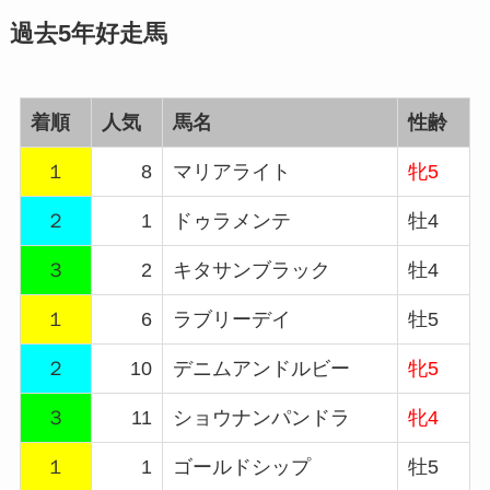
過去5年好走馬
着順
人気
馬名
性齢
１
8
マリアライト
牝5
２
1
ドゥラメンテ
牡4
３
2
キタサンブラック
牡4
１
6
ラブリーデイ
牡5
２
10
デニムアンドルビー
牝5
３
11
ショウナンパンドラ
牝4
１
1
ゴールドシップ
牡5