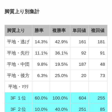
脚質上り別集計
脚質上り
勝率
複勝率
単回値
複回値
平地・逃げ
14.3%
42.9%
161
181
平地・先行
11.1%
36.1%
92
91
平地・中団
9.8%
19.5%
187
48
平地・後方
6.3%
25.0%
20
73
平地・ﾏｸﾘ
3F １位
60.0%
100.0%
604
255
3F ２位
10.0%
40.0%
251
85