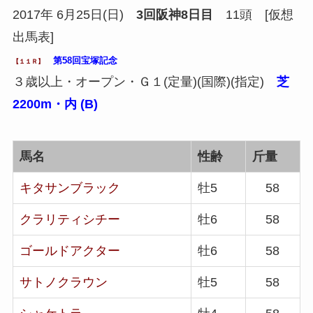
2017年 6月25日(日)
3回阪神8日目
11頭 [仮想
出馬表]
第58回宝塚記念
【１１Ｒ】
３歳以上・オープン・Ｇ１(定量)(国際)(指定)
芝
2200m・内 (B)
馬名
性齢
斤量
キタサンブラック
牡5
58
クラリティシチー
牡6
58
ゴールドアクター
牡6
58
サトノクラウン
牡5
58