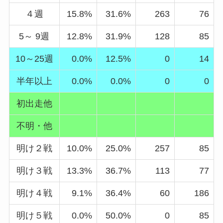
４週
15.8%
31.6%
263
76
5～ 9週
12.8%
31.9%
128
85
10～25週
0.0%
12.5%
0
14
半年以上
0.0%
0.0%
0
0
初出走他
不明・他
明け２戦
10.0%
25.0%
257
85
明け３戦
13.3%
36.7%
113
77
明け４戦
9.1%
36.4%
60
186
明け５戦
0.0%
50.0%
0
85