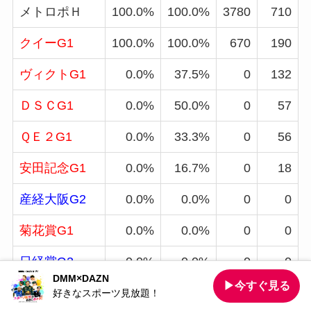
メトロポＨ
100.0%
100.0%
3780
710
クイーG1
100.0%
100.0%
670
190
ヴィクトG1
0.0%
37.5%
0
132
ＤＳＣG1
0.0%
50.0%
0
57
ＱＥ２G1
0.0%
33.3%
0
56
安田記念G1
0.0%
16.7%
0
18
産経大阪G2
0.0%
0.0%
0
0
菊花賞G1
0.0%
0.0%
0
0
日経賞G2
0.0%
0.0%
0
0
DMM×DAZN
▶今すぐ見る
エアＣG1
0.0%
0.0%
0
0
好きなスポーツ見放題！