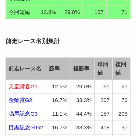
今回短縮
12.8%
29.8%
167
71
前走レース名別集計
単回
複回
前走レース名
勝率
複勝率
値
値
天皇賞春G1
12.9%
29.0%
51
60
金鯱賞G2
16.7%
33.3%
207
76
鳴尾記念G3
11.1%
44.4%
157
208
目黒記念ＨG2
16.7%
33.3%
418
90