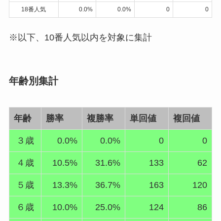
18番人気
0.0%
0.0%
0
0
※以下、10番人気以内を対象に集計
年齢別集計
年齢
勝率
複勝率
単回値
複回値
３歳
0.0%
0.0%
0
0
４歳
10.5%
31.6%
133
62
５歳
13.3%
36.7%
163
120
６歳
10.0%
25.0%
124
86