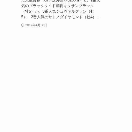
た天皇賞春（GI／芝外回り3200m）で、1番人
気のブラックタイド産駒キタサンブラック
（牡5）が、3番人気シュヴァルグラン（牡
5）、2番人気のサトノダイヤモンド（牡4）...
2017年4月30日