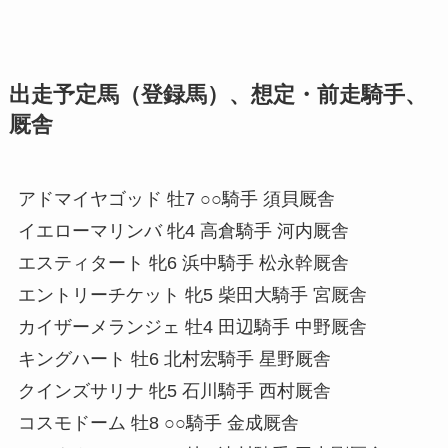
出走予定馬（登録馬）、想定・前走騎手、
厩舎
アドマイヤゴッド 牡7 ○○騎手 須貝厩舎
イエローマリンバ 牝4 高倉騎手 河内厩舎
エスティタート 牝6 浜中騎手 松永幹厩舎
エントリーチケット 牝5 柴田大騎手 宮厩舎
カイザーメランジェ 牡4 田辺騎手 中野厩舎
キングハート 牡6 北村宏騎手 星野厩舎
クインズサリナ 牝5 石川騎手 西村厩舎
コスモドーム 牡8 ○○騎手 金成厩舎