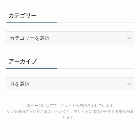
カテゴリー
カ
テ
ゴ
リ
アーカイブ
ー
ア
ー
カ
イ
※本ページにはアフィリエイト広告が含まれています。
ブ
リンク経由で商品をご購入いただくと、当サイトに収益が発生する場合があ
ります。