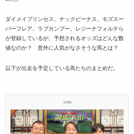
ダイメイプリンセス、ナックビーナス、モズスー
パーフレア、ラブカンプー、レジーナフォルテら
が登録しているが、予想されるオッズはどんな数
値なのか？ 意外に人気がなさそうな馬とは？
以下が出走を予定している馬たちのまとめだ。
※PR