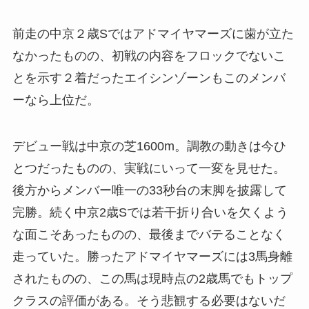
前走の中京２歳Sではアドマイヤマーズに歯が立た
なかったものの、初戦の内容をフロックでないこ
とを示す２着だったエイシンゾーンもこのメンバ
ーなら上位だ。
デビュー戦は中京の芝1600m。調教の動きは今ひ
とつだったものの、実戦にいって一変を見せた。
後方からメンバー唯一の33秒台の末脚を披露して
完勝。続く中京2歳Sでは若干折り合いを欠くよう
な面こそあったものの、最後までバテることなく
走っていた。勝ったアドマイヤマーズには3馬身離
されたものの、この馬は現時点の2歳馬でもトップ
クラスの評価がある。そう悲観する必要はないだ