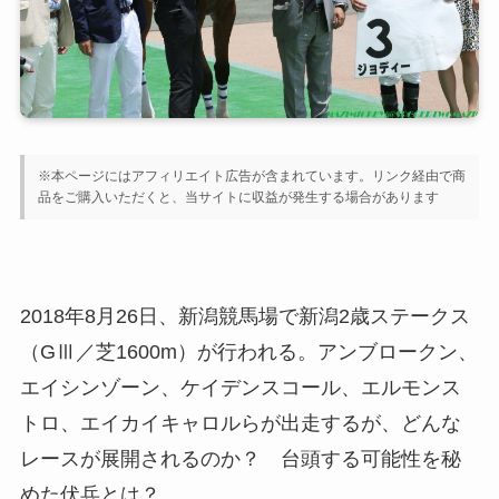
※本ページにはアフィリエイト広告が含まれています。リンク経由で商
品をご購入いただくと、当サイトに収益が発生する場合があります
2018年8月26日、新潟競馬場で新潟2歳ステークス
（GⅢ／芝1600m）が行われる。アンブロークン、
エイシンゾーン、ケイデンスコール、エルモンス
トロ、エイカイキャロルらが出走するが、どんな
レースが展開されるのか？ 台頭する可能性を秘
めた伏兵とは？