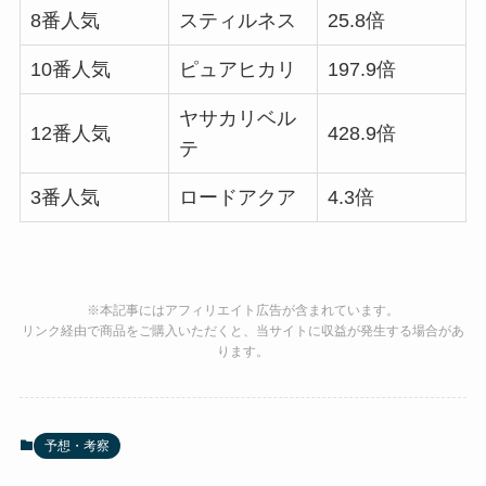
8番人気
スティルネス
25.8倍
10番人気
ピュアヒカリ
197.9倍
ヤサカリベル
12番人気
428.9倍
テ
3番人気
ロードアクア
4.3倍
※本記事にはアフィリエイト広告が含まれています。
リンク経由で商品をご購入いただくと、当サイトに収益が発生する場合があ
ります。
予想・考察