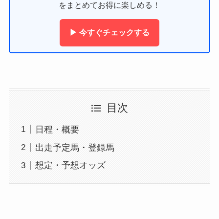
をまとめてお得に楽しめる！
▶ 今すぐチェックする
目次
日程・概要
出走予定馬・登録馬
想定・予想オッズ