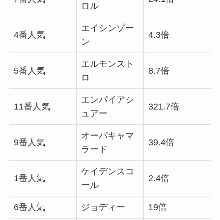
ロル
エイシンゾー
4番人気
4.3倍
ン
エルモンスト
5番人気
8.7倍
ロ
エンパイアシ
11番人気
321.7倍
ュアー
オーパキャマ
9番人気
39.4倍
ラード
ケイデンスコ
1番人気
2.4倍
ール
6番人気
ジョディー
19倍