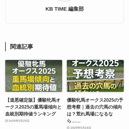
KB TIME 編集部
関連記事
【道悪確定版】優駿牝馬オ
優駿牝馬オークス2025の予
ークス2025の重馬場傾向と
想考察｜過去の穴馬の傾向
血統別期待値ランキング
は？荒れ馬場になるな
ら……
2025年5月25日
2025年5月24日