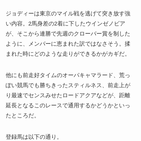
ジョディーは東京のマイル戦を逃げて突き放す強
い内容。2馬身差の2着に下したウインゼノビア
が、そこから連勝で先週のクローバー賞を制した
ように、メンバーに恵まれた訳ではなさそう。揉
まれた時にどのような走りができるかがカギだ。
他にも前走好タイムのオーパキャマラード、荒っ
ぽい競馬でも勝ちきったスティルネス、前走上が
り最速でセンスみせたロードアクアなどが、距離
延長となるこのレースで通用するかどうかといっ
たところだ。
登録馬は以下の通り。