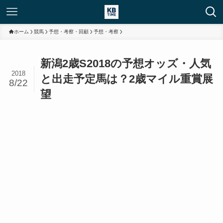
ホーム
競馬
予想・考察・回顧
予想・考察
新潟2歳S2018の予想オッズ・人気
2018
と出走予定馬は？2歳マイル重賞展
8/22
望