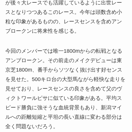
が後々大レースでも活躍しているように出世レー
スとなりつつあるこのレース。今年は頭数含め小
粒な印象があるものの、レースセンスを含めアン
ブロークンに将来性を感じる。
今回のメンバーでは唯一1800mからの転戦となる
アンブロークン。その前走のメイクデビューは東
京芝1800m、番手からソツなく抜け出す好センス
を見せた。500キロ台の大型馬ながら軽快な走りを
見せており、レースセンスの良さを含めて父のヴ
ィクトワールピサに似ている印象がある。平均ス
ピード勝負に強そうな血統背景もあり、新潟マイ
ルへの距離短縮と平坦の長い直線に変わる部分は
全く問題ないだろう。