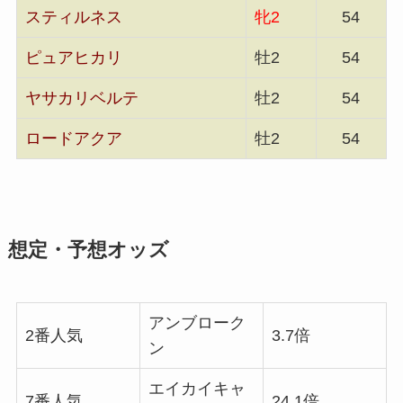
スティルネス
牝2
54
ピュアヒカリ
牡2
54
ヤサカリベルテ
牡2
54
ロードアクア
牡2
54
想定・予想オッズ
アンブローク
2番人気
3.7倍
ン
エイカイキャ
7番人気
24.1倍