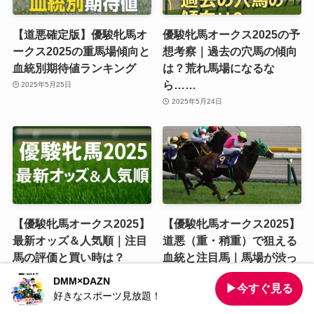
【道悪確定版】優駿牝馬オ
優駿牝馬オークス2025の予
ークス2025の重馬場傾向と
想考察｜過去の穴馬の傾向
血統別期待値ランキング
は？荒れ馬場になるな
ら……
2025年5月25日
2025年5月24日
【優駿牝馬オークス2025】
【優駿牝馬オークス2025】
最新オッズ＆人気順｜注目
道悪（重・稍重）で狙える
馬の評価と買い時は？
血統と注目馬｜馬場が渋っ
た時の好走傾向とは？
2025年5月24日
DMM×DAZN
▶今すぐ見る
2025年5月24日
好きなスポーツ見放題！