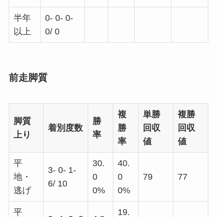
半年
0- 0- 0-
以上
0/ 0
前走脚質
複
単勝
複勝
脚質
勝
着別度数
勝
回収
回収
上り
率
率
値
値
平
30.
40.
3- 0- 1-
地・
0
0
79
77
6/ 10
逃げ
0%
0%
平
19.