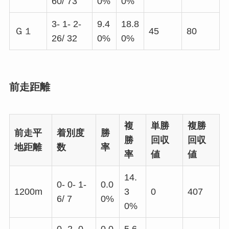
60/ 73
0%
0%
3- 1- 2-
9.4
18.8
Ｇ１
45
80
26/ 32
0%
0%
前走距離
複
単勝
複勝
前走平
着別度
勝
勝
回収
回収
地距離
数
率
率
値
値
14.
0- 0- 1-
0.0
1200m
3
0
407
6/ 7
0%
0%