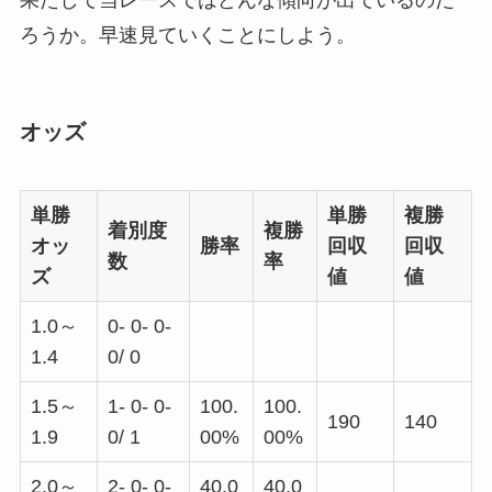
ろうか。早速見ていくことにしよう。
オッズ
単勝
単勝
複勝
着別度
複勝
オッ
勝率
回収
回収
数
率
ズ
値
値
1.0～
0- 0- 0-
1.4
0/ 0
1.5～
1- 0- 0-
100.
100.
190
140
1.9
0/ 1
00%
00%
2.0～
2- 0- 0-
40.0
40.0