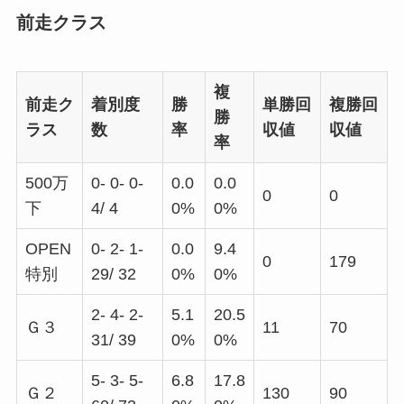
前走クラス
複
前走ク
着別度
勝
単勝回
複勝回
勝
ラス
数
率
収値
収値
率
500万
0- 0- 0-
0.0
0.0
0
0
下
4/ 4
0%
0%
OPEN
0- 2- 1-
0.0
9.4
0
179
特別
29/ 32
0%
0%
2- 4- 2-
5.1
20.5
Ｇ３
11
70
31/ 39
0%
0%
5- 3- 5-
6.8
17.8
Ｇ２
130
90