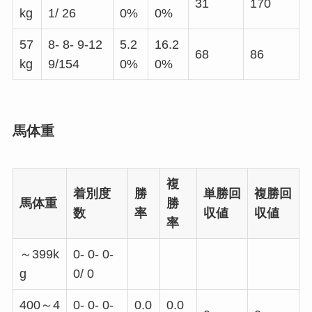
31
170
kg
1/ 26
0%
0%
57
8- 8- 9-12
5.2
16.2
68
86
kg
9/154
0%
0%
馬体重
複
着別度
勝
単勝回
複勝回
馬体重
勝
数
率
収値
収値
率
～399k
0- 0- 0-
g
0/ 0
400～4
0- 0- 0-
0.0
0.0