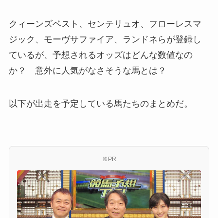
クィーンズベスト、センテリュオ、フローレスマ
ジック、モーヴサファイア、ランドネらが登録し
ているが、予想されるオッズはどんな数値なの
か？ 意外に人気がなさそうな馬とは？
以下が出走を予定している馬たちのまとめだ。
※PR