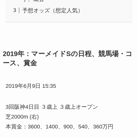
予想オッズ（想定人気）
2019年：マーメイドSの日程、競馬場・コ
ース、賞金
2019年6月9日 15:35
3回阪神4日目 ３歳上 ３歳上オープン
芝2000m (右)
本賞金：3600、1400、900、540、360万円