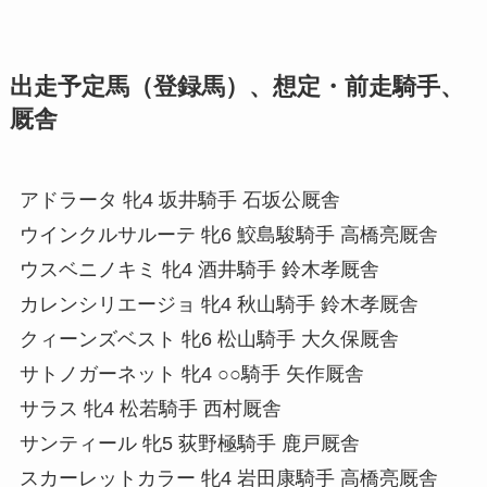
出走予定馬（登録馬）、想定・前走騎手、
厩舎
アドラータ 牝4 坂井騎手 石坂公厩舎
ウインクルサルーテ 牝6 鮫島駿騎手 高橋亮厩舎
ウスベニノキミ 牝4 酒井騎手 鈴木孝厩舎
カレンシリエージョ 牝4 秋山騎手 鈴木孝厩舎
クィーンズベスト 牝6 松山騎手 大久保厩舎
サトノガーネット 牝4 ○○騎手 矢作厩舎
サラス 牝4 松若騎手 西村厩舎
サンティール 牝5 荻野極騎手 鹿戸厩舎
スカーレットカラー 牝4 岩田康騎手 高橋亮厩舎