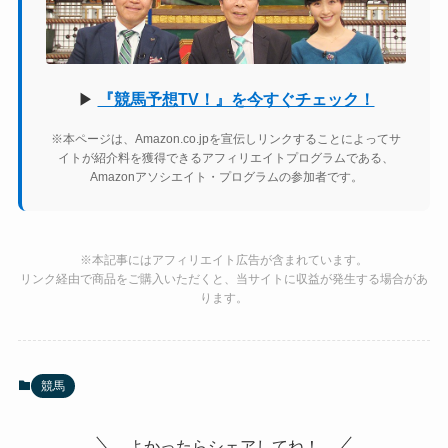
▶
『競馬予想TV！』を今すぐチェック！
※本ページは、Amazon.co.jpを宣伝しリンクすることによってサ
イトが紹介料を獲得できるアフィリエイトプログラムである、
Amazonアソシエイト・プログラムの参加者です。
※本記事にはアフィリエイト広告が含まれています。
リンク経由で商品をご購入いただくと、当サイトに収益が発生する場合があ
ります。
競馬
よかったらシェアしてね！