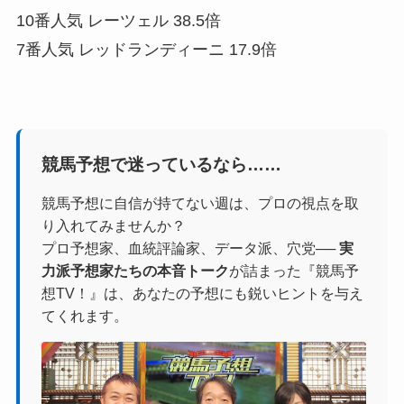
10番人気 レーツェル 38.5倍
7番人気 レッドランディーニ 17.9倍
競馬予想で迷っているなら……
競馬予想に自信が持てない週は、プロの視点を取
り入れてみませんか？
プロ予想家、血統評論家、データ派、穴党──
実
力派予想家たちの本音トーク
が詰まった『競馬予
想TV！』は、あなたの予想にも鋭いヒントを与え
てくれます。