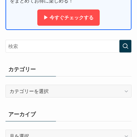
をまとめてお得に楽しめる！
▶ 今すぐチェックする
カテゴリー
カ
テ
ゴ
リ
アーカイブ
ー
ア