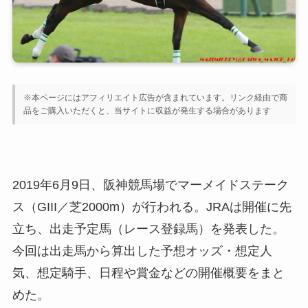
※本ページにはアフィリエイト広告が含まれています。リンク経由で商
品をご購入いただくと、当サイトに収益が発生する場合があります
2019年6月9日、阪神競馬場でマーメイドステーク
ス（GIII／芝2000m）が行われる。JRAは開催に先
立ち、出走予定馬（レース登録馬）を発表した。
今回は出走馬から算出した予想オッズ・想定人
気、想定騎手、日程や賞金などの開催概要をまと
めた。