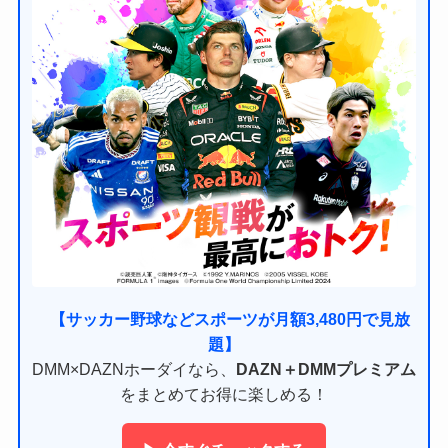
【サッカー野球などスポーツが月額3,480円で見放
題】
DMM×DAZNホーダイなら、
DAZN＋DMMプレミアム
をまとめてお得に楽しめる！