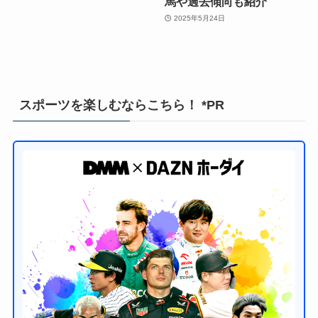
馬や過去傾向も紹介
2025年5月24日
スポーツを楽しむならこちら！ *PR