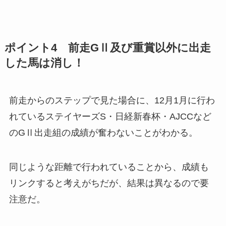
ポイント4 前走GⅡ及び重賞以外に出走
した馬は消し！
前走からのステップで見た場合に、12月1月に行わ
れているステイヤーズS・日経新春杯・AJCCなど
のGⅡ出走組の成績が奮わないことがわかる。
同じような距離で行われていることから、成績も
リンクすると考えがちだが、結果は異なるので要
注意だ。