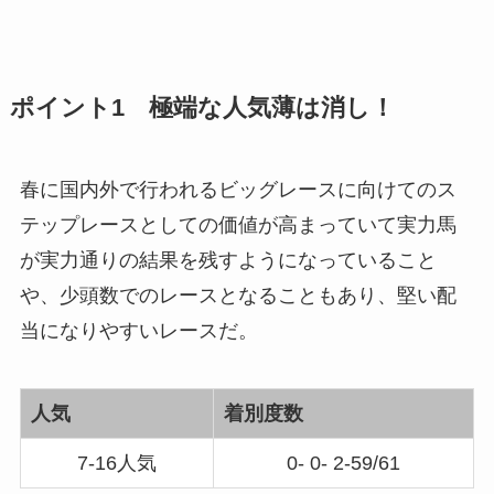
ポイント1 極端な人気薄は消し！
春に国内外で行われるビッグレースに向けてのス
テップレースとしての価値が高まっていて実力馬
が実力通りの結果を残すようになっていること
や、少頭数でのレースとなることもあり、堅い配
当になりやすいレースだ。
人気
着別度数
7-16人気
0- 0- 2-59/61