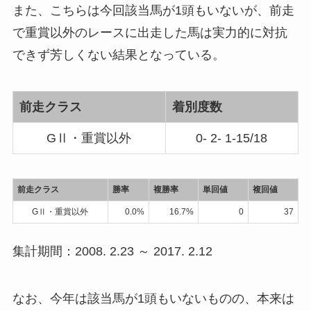
また、こちらは今回該当馬が1頭もいないが、前走
で重賞以外のレースに出走した馬は実力的に対抗
できず芳しくない結果となっている。
前走クラス
着別度数
GⅡ・重賞以外
0- 2- 1-15/18
前走クラス
勝率
複勝率
単回値
複回値
GⅡ・重賞以外
0.0%
16.7%
0
37
集計期間：2008. 2.23 ～ 2017. 2.12
なお、今年は該当馬が1頭もいないものの、本来は