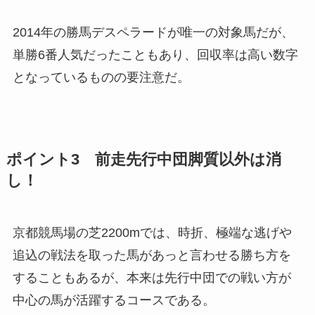
2014年の勝馬デスペラードが唯一の対象馬だが、
単勝6番人気だったこともあり、回収率は高い数字
となっているものの要注意だ。
ポイント3 前走先行中団脚質以外は消
し！
京都競馬場の芝2200mでは、時折、極端な逃げや
追込の戦法を取った馬があっと言わせる勝ち方を
することもあるが、本来は先行中団での戦い方が
中心の馬が活躍するコースである。