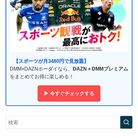
【スポーツが月3480円で見放題】
DMM×DAZNホーダイなら、
DAZN＋DMMプレミアム
をまとめてお得に楽しめる！
▶ 今すぐチェックする