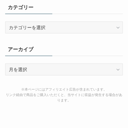
カテゴリー
カ
テ
ゴ
リ
アーカイブ
ー
ア
ー
カ
イ
※本ページにはアフィリエイト広告が含まれています。
ブ
リンク経由で商品をご購入いただくと、当サイトに収益が発生する場合があ
ります。